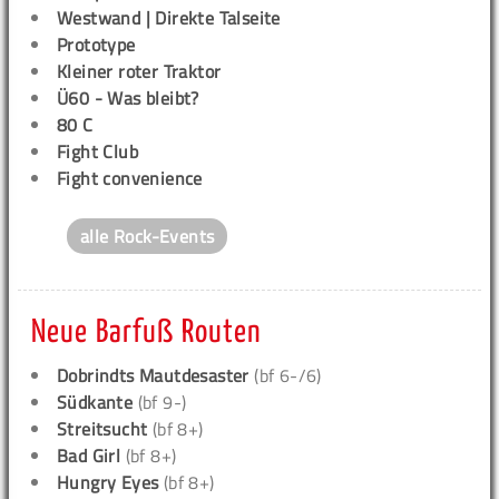
Westwand | Direkte Talseite
Prototype
Kleiner roter Traktor
Ü60 - Was bleibt?
80 C
Fight Club
Fight convenience
alle Rock-Events
Neue Barfuß Routen
Dobrindts Mautdesaster
(bf 6-/6)
Südkante
(bf 9-)
Streitsucht
(bf 8+)
Bad Girl
(bf 8+)
Hungry Eyes
(bf 8+)