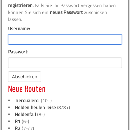
registrieren
. Falls Sie ihr Passwort vergessen haben
können Sie sich ein
neues Passwort
zuschicken
lassen.
Username:
Passwort:
Neue Routen
Tierquälerei
(10+)
Helden heulen leise
(8/8+)
Heldenfall
(8-)
R1
(6-)
R2
(7-/7)