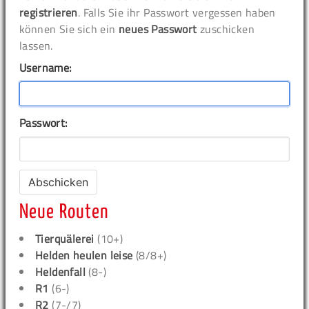
registrieren
. Falls Sie ihr Passwort vergessen haben
können Sie sich ein
neues Passwort
zuschicken
lassen.
Username:
Passwort:
Neue Routen
Tierquälerei
(10+)
Helden heulen leise
(8/8+)
Heldenfall
(8-)
R1
(6-)
R2
(7-/7)