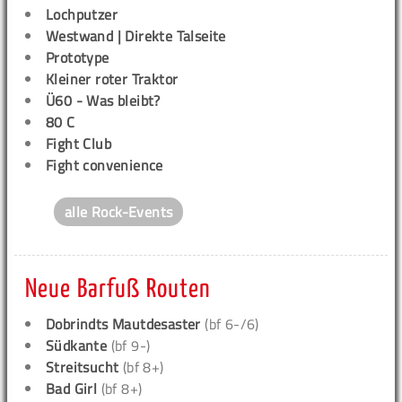
Lochputzer
Westwand | Direkte Talseite
Prototype
Kleiner roter Traktor
Ü60 - Was bleibt?
80 C
Fight Club
Fight convenience
alle Rock-Events
Neue Barfuß Routen
Dobrindts Mautdesaster
(bf 6-/6)
Südkante
(bf 9-)
Streitsucht
(bf 8+)
Bad Girl
(bf 8+)