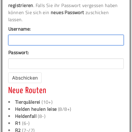
registrieren
. Falls Sie ihr Passwort vergessen haben
können Sie sich ein
neues Passwort
zuschicken
lassen.
Username:
Passwort:
Neue Routen
Tierquälerei
(10+)
Helden heulen leise
(8/8+)
Heldenfall
(8-)
R1
(6-)
R2
(7-/7)