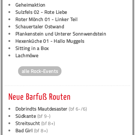
Geheimaktion
Sulzfels 02 - Rote Liebe
Roter Mönch 01 - Linker Teil
Schauertaler Ostwand
Plankenstein und Unterer Sonnwendstein
Hexenküche 01 - Hallo Muggels
Sitting in a Box
Lachmöwe
alle Rock-Events
Neue Barfuß Routen
Dobrindts Mautdesaster
(bf 6-/6)
Südkante
(bf 9-)
Streitsucht
(bf 8+)
Bad Girl
(bf 8+)