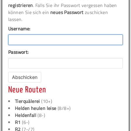
registrieren
. Falls Sie ihr Passwort vergessen haben
können Sie sich ein
neues Passwort
zuschicken
lassen.
Username:
Passwort:
Neue Routen
Tierquälerei
(10+)
Helden heulen leise
(8/8+)
Heldenfall
(8-)
R1
(6-)
R2
(7-/7)