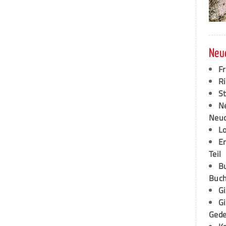
Neu
F
Ri
S
N
Neud
L
E
Teil
B
Buch
G
G
Ged