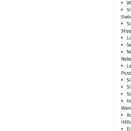
W
S
Sieb
S
Stip
L
S
N
Neb
L
Pusz
S
S
S
H
Wand
Au
Höll
E