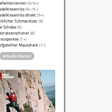
lefantenrennen
(6/6+)
delkissenriss
(8+/9-)
delkissenriss direkt
(9+)
itlicher Schmarotzer
(8)
ie Schabe
(6)
atratzenschoner
(8)
uxusparese
(7+)
ufgstellter Mausdreck
(7-)
aktuelle Routen