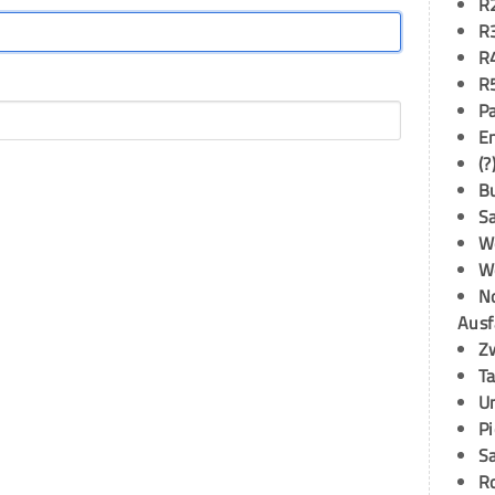
R
R
R
R
P
E
(?
B
S
W
W
N
Ausf
Z
T
U
P
S
R