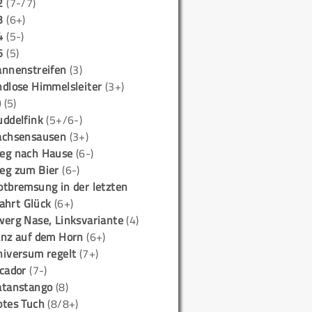
2
(7-/7)
3
(6+)
4
(5-)
5
(5)
annenstreifen
(3)
ndlose Himmelsleiter
(3+)
)
(5)
uddelfink
(5+/6-)
achsensausen
(3+)
eg nach Hause
(6-)
eg zum Bier
(6-)
otbremsung in der letzten
ahrt Glück
(6+)
werg Nase, Linksvariante
(4)
anz auf dem Horn
(6+)
niversum regelt
(7+)
icador
(7-)
atanstango
(8)
otes Tuch
(8/8+)