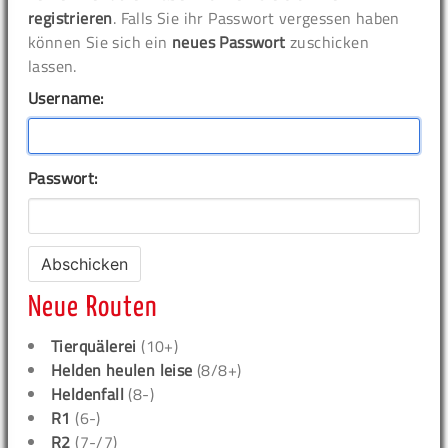
registrieren
. Falls Sie ihr Passwort vergessen haben
können Sie sich ein
neues Passwort
zuschicken
lassen.
Username:
Passwort:
Neue Routen
Tierquälerei
(10+)
Helden heulen leise
(8/8+)
Heldenfall
(8-)
R1
(6-)
R2
(7-/7)