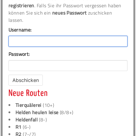
registrieren
. Falls Sie ihr Passwort vergessen haben
können Sie sich ein
neues Passwort
zuschicken
lassen.
Username:
Passwort:
Neue Routen
Tierquälerei
(10+)
Helden heulen leise
(8/8+)
Heldenfall
(8-)
R1
(6-)
R2
(7-/7)