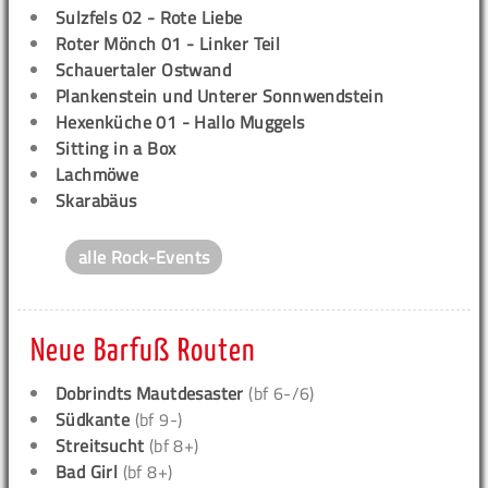
Sulzfels 02 - Rote Liebe
Roter Mönch 01 - Linker Teil
Schauertaler Ostwand
Plankenstein und Unterer Sonnwendstein
Hexenküche 01 - Hallo Muggels
Sitting in a Box
Lachmöwe
Skarabäus
alle Rock-Events
Neue Barfuß Routen
Dobrindts Mautdesaster
(bf 6-/6)
Südkante
(bf 9-)
Streitsucht
(bf 8+)
Bad Girl
(bf 8+)