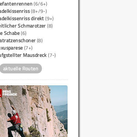
lefantenrennen
(6/6+)
delkissenriss
(8+/9-)
delkissenriss direkt
(9+)
itlicher Schmarotzer
(8)
ie Schabe
(6)
atratzenschoner
(8)
uxusparese
(7+)
ufgstellter Mausdreck
(7-)
aktuelle Routen