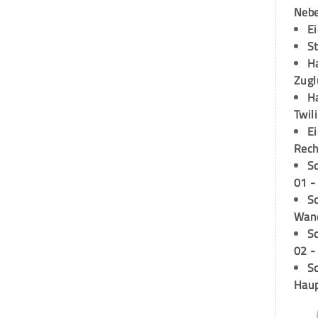
Neb
E
S
H
Zugl
H
Twil
E
Rech
S
01 -
Sc
Wand
S
02 -
Sc
Hau