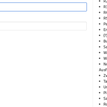
R
R
R
R
P
E
(?
B
S
W
W
N
Ausf
Z
T
U
P
S
R