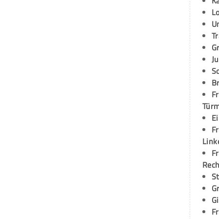
K
L
U
T
G
Ju
S
Br
Fr
Tür
E
Fr
Link
Fr
Rec
S
G
G
Fr