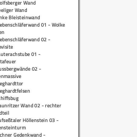
olfsberger Wand
eeliger Wand
inke Bleisteinwand
iebenschläferwand 01 - Wolke
en
iebenschläferwand 02 -
pvisite
auterachstube 01 -
tafeuer
ussbergwände 02 -
enmassive
ieghardttor
ieghardtfelsen
chiffsbug
aunritzer Wand 02 - rechter
teil
fseßtaler Höllenstein 03 -
ensteinturm
ichner Gedenkwand -