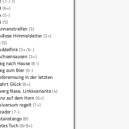
2
(7-/7)
3
(6+)
4
(5-)
5
(5)
annenstreifen
(3)
ndlose Himmelsleiter
(3+)
)
(5)
uddelfink
(5+/6-)
achsensausen
(3+)
eg nach Hause
(6-)
eg zum Bier
(6-)
otbremsung in der letzten
ahrt Glück
(6+)
werg Nase, Linksvariante
(4)
anz auf dem Horn
(6+)
niversum regelt
(7+)
icador
(7-)
atanstango
(8)
otes Tuch
(8/8+)