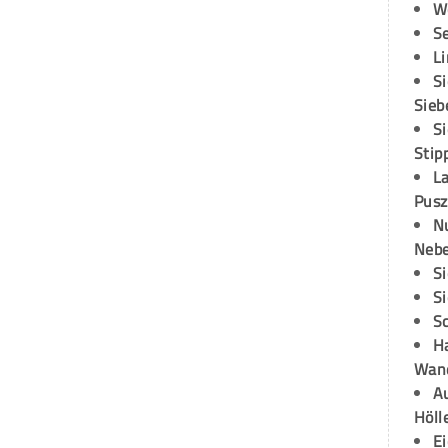
W
S
L
S
Sieb
S
Stip
L
Pusz
N
Neb
S
S
S
H
Wand
Au
Höll
E