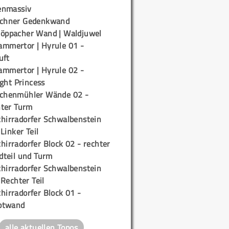
enmassiv
ichner Gedenkwand
töppacher Wand | Waldjuwel
ammertor | Hyrule 01 -
uft
ammertor | Hyrule 02 -
ight Princess
ichenmühler Wände 02 -
ter Turm
chirradorfer Schwalbenstein
 Linker Teil
hirradorfer Block 02 - rechter
teil und Turm
chirradorfer Schwalbenstein
 Rechter Teil
hirradorfer Block 01 -
ptwand
alle aktuellen Topos