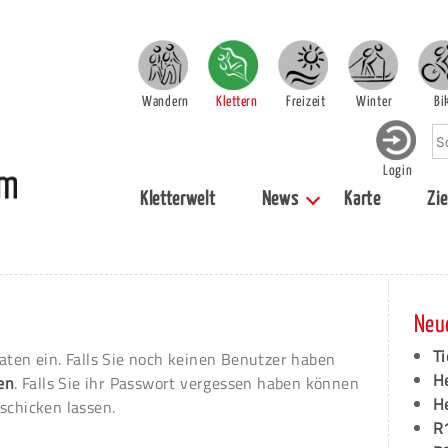
Wandern
Klettern
Freizeit
Winter
Bi
Login
Kletterwelt
News
Karte
Zie
Neu
Ti
aten ein. Falls Sie noch keinen Benutzer haben
H
ren
. Falls Sie ihr Passwort vergessen haben können
H
schicken lassen.
R