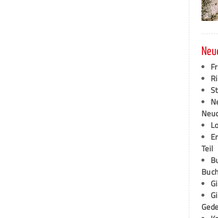
Neu
F
Ri
S
N
Neud
L
E
Teil
B
Buch
G
G
Ged