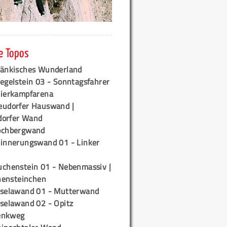
e Topos
ränkisches Wunderland
egelstein 03 - Sonntagsfahrer
tierkampfarena
eudorfer Hauswand |
orfer Wand
ochbergwand
rinnerungswand 01 - Linker
uchenstein 01 - Nebenmassiv |
ensteinchen
iselawand 01 - Mutterwand
iselawand 02 - Opitz
enkweg