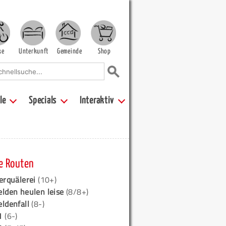
ke
Unterkunft
Gemeinde
Shop
le
Specials
Interaktiv
e Routen
erquälerei
(10+)
elden heulen leise
(8/8+)
eldenfall
(8-)
1
(6-)