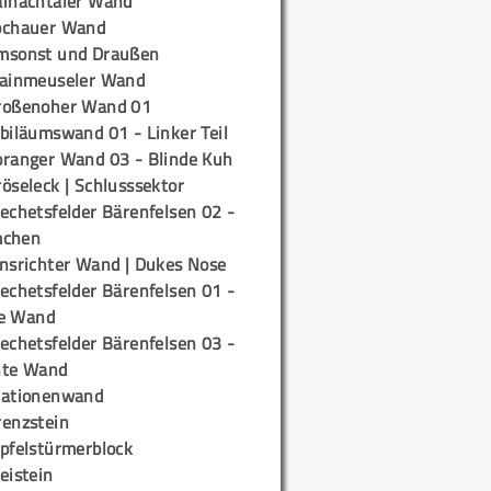
ainachtaler Wand
ochauer Wand
msonst und Draußen
rainmeuseler Wand
roßenoher Wand 01
biläumswand 01 - Linker Teil
oranger Wand 03 - Blinde Kuh
öseleck | Schlusssektor
echetsfelder Bärenfelsen 02 -
mchen
insrichter Wand | Dukes Nose
echetsfelder Bärenfelsen 01 -
e Wand
echetsfelder Bärenfelsen 03 -
hte Wand
tationenwand
renzstein
ipfelstürmerblock
eistein