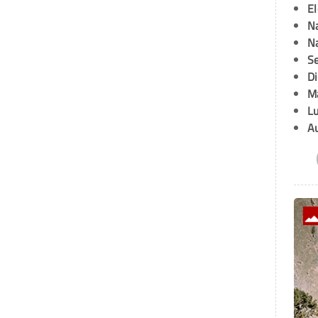
E
Na
Na
Se
D
M
L
A