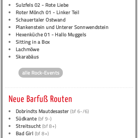
Sulzfels 02 - Rote Liebe
Roter Mönch 01 - Linker Teil
Schauertaler Ostwand
Plankenstein und Unterer Sonnwendstein
Hexenküche 01 - Hallo Muggels
Sitting in a Box
Lachmöwe
Skarabäus
alle Rock-Events
Neue Barfuß Routen
Dobrindts Mautdesaster
(bf 6-/6)
Südkante
(bf 9-)
Streitsucht
(bf 8+)
Bad Girl
(bf 8+)