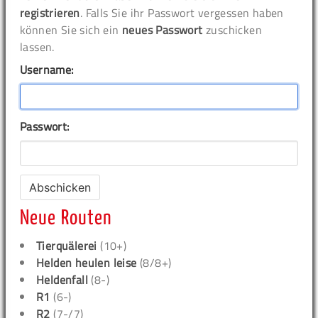
registrieren
. Falls Sie ihr Passwort vergessen haben
können Sie sich ein
neues Passwort
zuschicken
lassen.
Username:
Passwort:
Neue Routen
Tierquälerei
(10+)
Helden heulen leise
(8/8+)
Heldenfall
(8-)
R1
(6-)
R2
(7-/7)