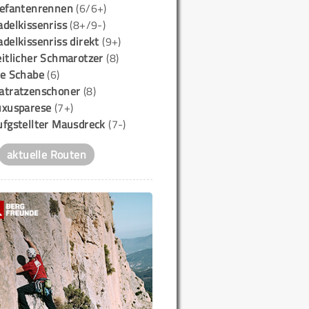
lefantenrennen
(6/6+)
delkissenriss
(8+/9-)
delkissenriss direkt
(9+)
itlicher Schmarotzer
(8)
ie Schabe
(6)
atratzenschoner
(8)
uxusparese
(7+)
ufgstellter Mausdreck
(7-)
aktuelle Routen