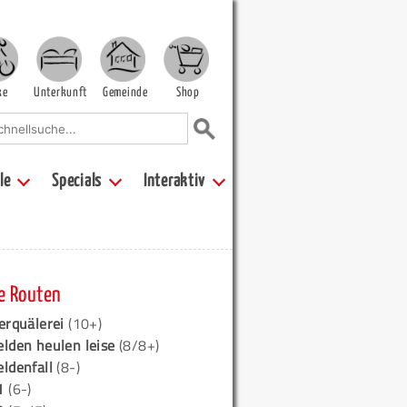
ke
Unterkunft
Gemeinde
Shop
le
Specials
Interaktiv
e Routen
erquälerei
(10+)
elden heulen leise
(8/8+)
eldenfall
(8-)
1
(6-)