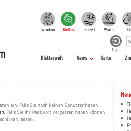
Wandern
Klettern
Freizeit
Winter
Bi
Login
Kletterwelt
News
Karte
Zie
Neu
Ti
aten ein. Falls Sie noch keinen Benutzer haben
H
ren
. Falls Sie ihr Passwort vergessen haben können
H
schicken lassen.
R