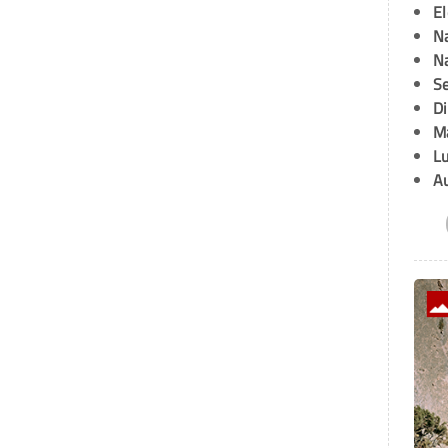
E
Na
Na
Se
D
M
L
A