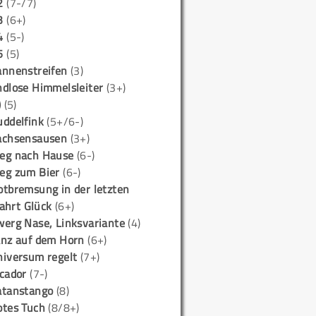
2
(7-/7)
3
(6+)
4
(5-)
5
(5)
annenstreifen
(3)
ndlose Himmelsleiter
(3+)
)
(5)
uddelfink
(5+/6-)
achsensausen
(3+)
eg nach Hause
(6-)
eg zum Bier
(6-)
otbremsung in der letzten
ahrt Glück
(6+)
werg Nase, Linksvariante
(4)
anz auf dem Horn
(6+)
niversum regelt
(7+)
icador
(7-)
atanstango
(8)
otes Tuch
(8/8+)