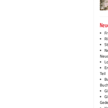
Neu
F
Ri
S
N
Neud
L
E
Teil
B
Buch
G
G
Ged