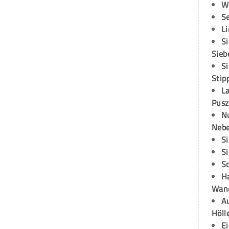
W
S
L
S
Sieb
S
Stip
L
Pusz
N
Neb
S
S
S
H
Wand
Au
Höll
E