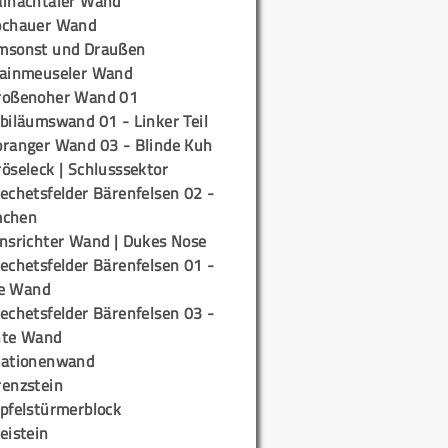
ainachtaler Wand
ochauer Wand
msonst und Draußen
rainmeuseler Wand
roßenoher Wand 01
biläumswand 01 - Linker Teil
oranger Wand 03 - Blinde Kuh
öseleck | Schlusssektor
echetsfelder Bärenfelsen 02 -
mchen
insrichter Wand | Dukes Nose
echetsfelder Bärenfelsen 01 -
e Wand
echetsfelder Bärenfelsen 03 -
hte Wand
tationenwand
renzstein
ipfelstürmerblock
eistein