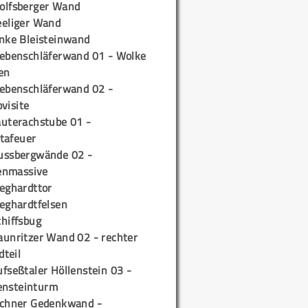
olfsberger Wand
eeliger Wand
inke Bleisteinwand
iebenschläferwand 01 - Wolke
en
iebenschläferwand 02 -
pvisite
auterachstube 01 -
tafeuer
ussbergwände 02 -
enmassive
ieghardttor
ieghardtfelsen
chiffsbug
aunritzer Wand 02 - rechter
teil
fseßtaler Höllenstein 03 -
ensteinturm
ichner Gedenkwand -