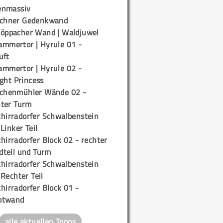
enmassiv
ichner Gedenkwand
töppacher Wand | Waldjuwel
ammertor | Hyrule 01 -
uft
ammertor | Hyrule 02 -
ight Princess
ichenmühler Wände 02 -
ter Turm
chirradorfer Schwalbenstein
 Linker Teil
hirradorfer Block 02 - rechter
teil und Turm
chirradorfer Schwalbenstein
 Rechter Teil
hirradorfer Block 01 -
ptwand
alle aktuellen Topos