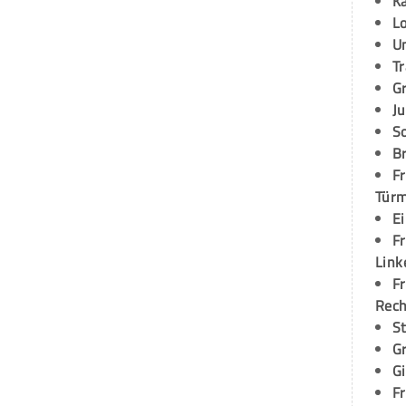
K
L
U
T
G
Ju
S
Br
Fr
Tür
E
Fr
Link
Fr
Rec
S
G
G
Fr