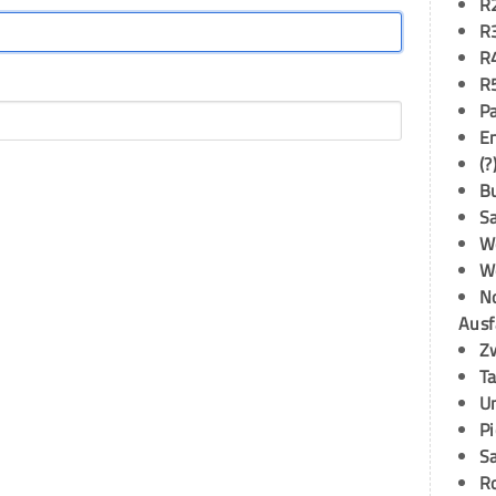
R
R
R
R
P
E
(?
B
S
W
W
N
Ausf
Z
T
U
P
S
R