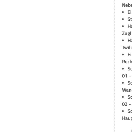
Neb
E
S
H
Zugl
H
Twil
E
Rech
S
01 -
Sc
Wand
S
02 -
Sc
Hau