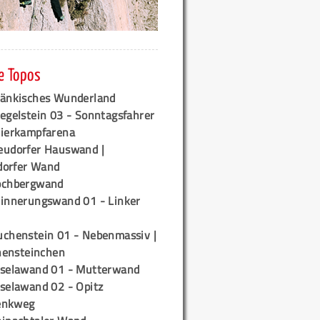
e Topos
ränkisches Wunderland
egelstein 03 - Sonntagsfahrer
tierkampfarena
eudorfer Hauswand |
orfer Wand
ochbergwand
rinnerungswand 01 - Linker
uchenstein 01 - Nebenmassiv |
ensteinchen
iselawand 01 - Mutterwand
iselawand 02 - Opitz
enkweg