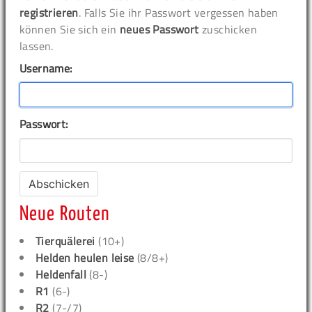
registrieren
. Falls Sie ihr Passwort vergessen haben
können Sie sich ein
neues Passwort
zuschicken
lassen.
Username:
Passwort:
Neue Routen
Tierquälerei
(10+)
Helden heulen leise
(8/8+)
Heldenfall
(8-)
R1
(6-)
R2
(7-/7)