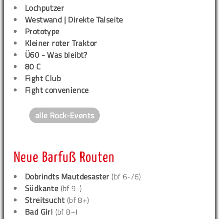
Lochputzer
Westwand | Direkte Talseite
Prototype
Kleiner roter Traktor
Ü60 - Was bleibt?
80 C
Fight Club
Fight convenience
alle Rock-Events
Neue Barfuß Routen
Dobrindts Mautdesaster
(bf 6-/6)
Südkante
(bf 9-)
Streitsucht
(bf 8+)
Bad Girl
(bf 8+)