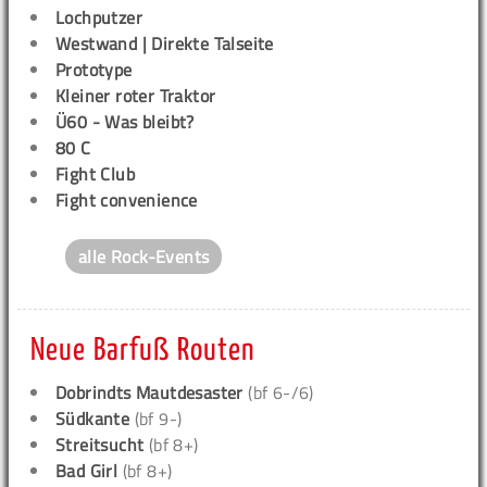
Lochputzer
Westwand | Direkte Talseite
Prototype
Kleiner roter Traktor
Ü60 - Was bleibt?
80 C
Fight Club
Fight convenience
alle Rock-Events
Neue Barfuß Routen
Dobrindts Mautdesaster
(bf 6-/6)
Südkante
(bf 9-)
Streitsucht
(bf 8+)
Bad Girl
(bf 8+)