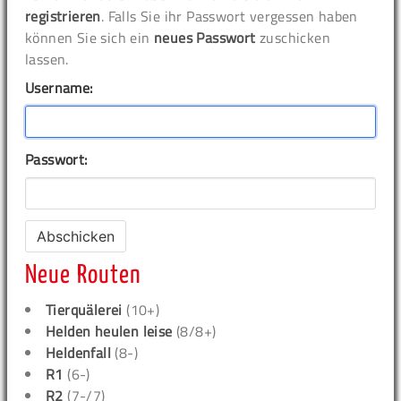
registrieren
. Falls Sie ihr Passwort vergessen haben
können Sie sich ein
neues Passwort
zuschicken
lassen.
Username:
Passwort:
Neue Routen
Tierquälerei
(10+)
Helden heulen leise
(8/8+)
Heldenfall
(8-)
R1
(6-)
R2
(7-/7)