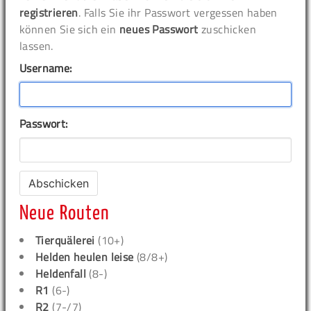
registrieren
. Falls Sie ihr Passwort vergessen haben
können Sie sich ein
neues Passwort
zuschicken
lassen.
Username:
Passwort:
Neue Routen
Tierquälerei
(10+)
Helden heulen leise
(8/8+)
Heldenfall
(8-)
R1
(6-)
R2
(7-/7)