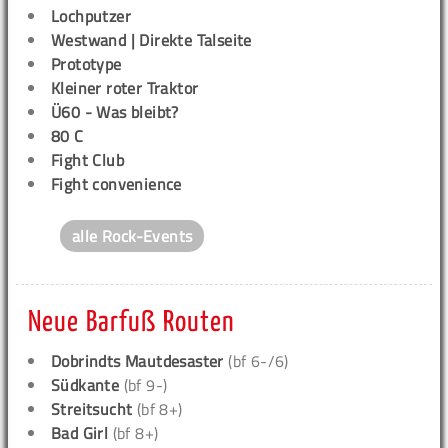
Lochputzer
Westwand | Direkte Talseite
Prototype
Kleiner roter Traktor
Ü60 - Was bleibt?
80 C
Fight Club
Fight convenience
alle Rock-Events
Neue Barfuß Routen
Dobrindts Mautdesaster
(bf 6-/6)
Südkante
(bf 9-)
Streitsucht
(bf 8+)
Bad Girl
(bf 8+)