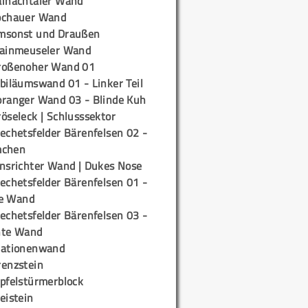
ainachtaler Wand
ochauer Wand
msonst und Draußen
rainmeuseler Wand
roßenoher Wand 01
biläumswand 01 - Linker Teil
oranger Wand 03 - Blinde Kuh
öseleck | Schlusssektor
echetsfelder Bärenfelsen 02 -
mchen
insrichter Wand | Dukes Nose
echetsfelder Bärenfelsen 01 -
e Wand
echetsfelder Bärenfelsen 03 -
hte Wand
tationenwand
renzstein
ipfelstürmerblock
eistein