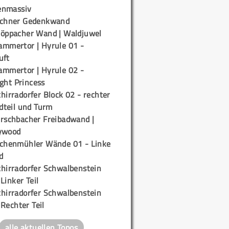
enmassiv
ichner Gedenkwand
töppacher Wand | Waldjuwel
ammertor | Hyrule 01 -
uft
ammertor | Hyrule 02 -
ight Princess
hirradorfer Block 02 - rechter
teil und Turm
irschbacher Freibadwand |
ywood
ichenmühler Wände 01 - Linke
d
chirradorfer Schwalbenstein
 Linker Teil
chirradorfer Schwalbenstein
 Rechter Teil
alle aktuellen Topos