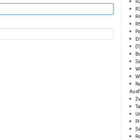
R
R
R
R
P
E
(?
B
S
W
W
N
Ausf
Z
T
U
P
S
R