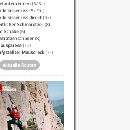
lefantenrennen
(6/6+)
delkissenriss
(8+/9-)
delkissenriss direkt
(9+)
itlicher Schmarotzer
(8)
ie Schabe
(6)
atratzenschoner
(8)
uxusparese
(7+)
ufgstellter Mausdreck
(7-)
aktuelle Routen