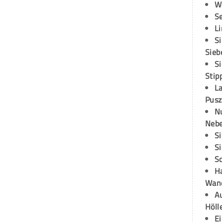
W
S
L
S
Sieb
S
Stip
L
Pusz
N
Neb
S
S
S
H
Wand
Au
Höll
E