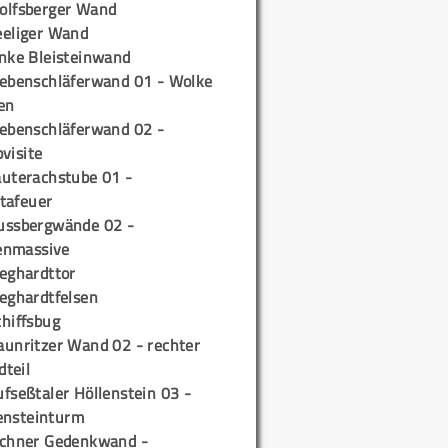
olfsberger Wand
eeliger Wand
inke Bleisteinwand
iebenschläferwand 01 - Wolke
en
iebenschläferwand 02 -
pvisite
auterachstube 01 -
tafeuer
ussbergwände 02 -
enmassive
ieghardttor
ieghardtfelsen
chiffsbug
aunritzer Wand 02 - rechter
teil
fseßtaler Höllenstein 03 -
ensteinturm
ichner Gedenkwand -