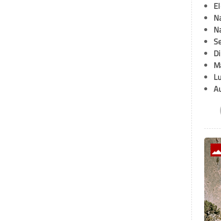
E
Na
Na
Se
D
M
L
A