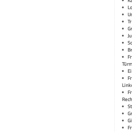
K
L
U
T
G
Ju
S
Br
Fr
Tür
E
Fr
Link
Fr
Rec
S
G
G
Fr