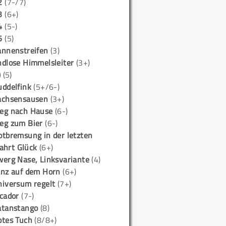
2
(7-/7)
3
(6+)
4
(5-)
5
(5)
annenstreifen
(3)
ndlose Himmelsleiter
(3+)
)
(5)
uddelfink
(5+/6-)
achsensausen
(3+)
eg nach Hause
(6-)
eg zum Bier
(6-)
otbremsung in der letzten
ahrt Glück
(6+)
werg Nase, Linksvariante
(4)
anz auf dem Horn
(6+)
niversum regelt
(7+)
icador
(7-)
atanstango
(8)
otes Tuch
(8/8+)