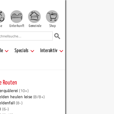
ke
Unterkunft
Gemeinde
Shop
le
Specials
Interaktiv
e Routen
erquälerei
(10+)
elden heulen leise
(8/8+)
eldenfall
(8-)
1
(6-)