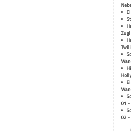
Neb
E
S
H
Zugl
H
Twil
Sc
Wand
H
Holl
E
Wan
S
01 -
S
02 -