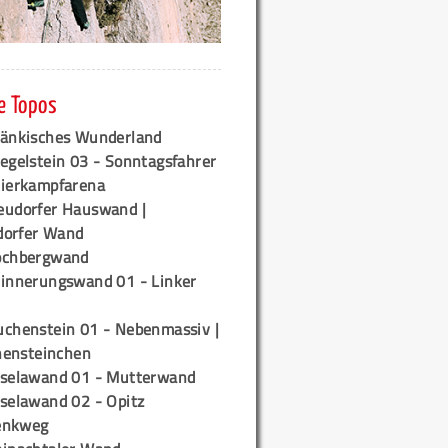
e Topos
ränkisches Wunderland
egelstein 03 - Sonntagsfahrer
tierkampfarena
eudorfer Hauswand |
orfer Wand
ochbergwand
rinnerungswand 01 - Linker
uchenstein 01 - Nebenmassiv |
ensteinchen
iselawand 01 - Mutterwand
iselawand 02 - Opitz
enkweg