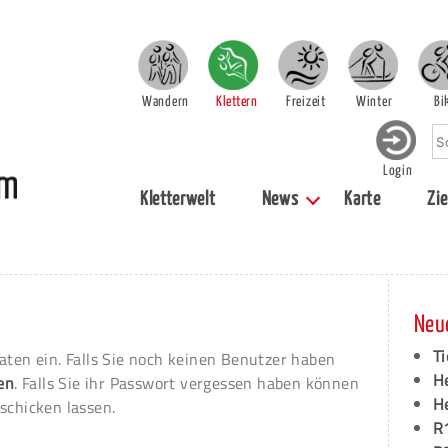
Wandern
Klettern
Freizeit
Winter
Bi
Login
Kletterwelt
News
Karte
Zie
Neu
Ti
aten ein. Falls Sie noch keinen Benutzer haben
H
ren
. Falls Sie ihr Passwort vergessen haben können
H
schicken lassen.
R