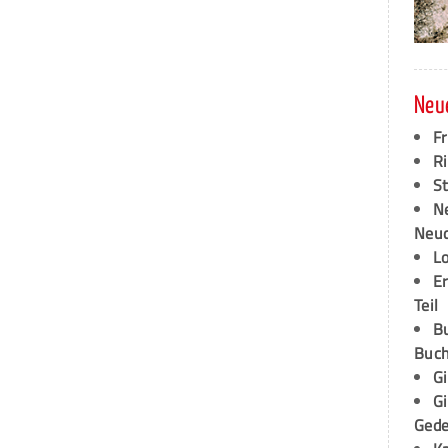
Neu
F
Ri
S
N
Neud
L
E
Teil
B
Buch
G
G
Ged