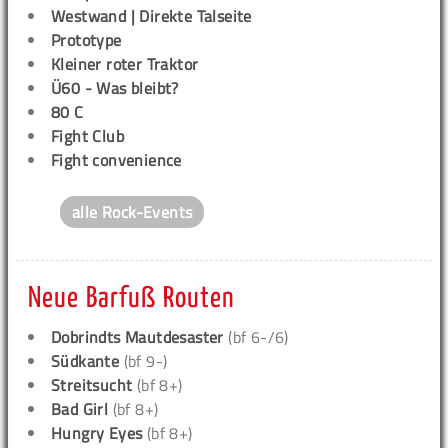
Westwand | Direkte Talseite
Prototype
Kleiner roter Traktor
Ü60 - Was bleibt?
80 C
Fight Club
Fight convenience
alle Rock-Events
Neue Barfuß Routen
Dobrindts Mautdesaster
(bf 6-/6)
Südkante
(bf 9-)
Streitsucht
(bf 8+)
Bad Girl
(bf 8+)
Hungry Eyes
(bf 8+)