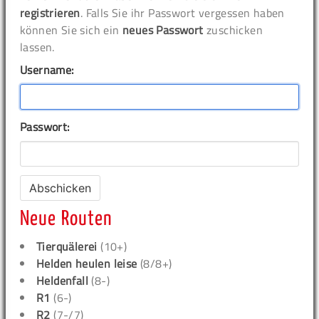
registrieren
. Falls Sie ihr Passwort vergessen haben
können Sie sich ein
neues Passwort
zuschicken
lassen.
Username:
Passwort:
Neue Routen
Tierquälerei
(10+)
Helden heulen leise
(8/8+)
Heldenfall
(8-)
R1
(6-)
R2
(7-/7)