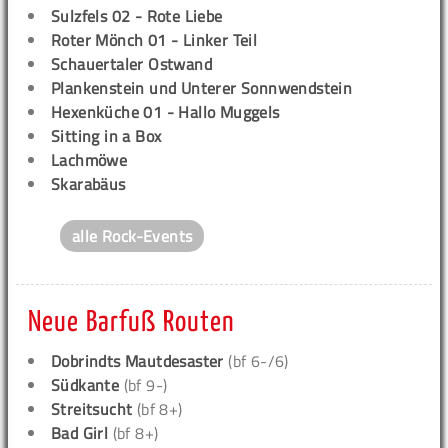
Sulzfels 02 - Rote Liebe
Roter Mönch 01 - Linker Teil
Schauertaler Ostwand
Plankenstein und Unterer Sonnwendstein
Hexenküche 01 - Hallo Muggels
Sitting in a Box
Lachmöwe
Skarabäus
alle Rock-Events
Neue Barfuß Routen
Dobrindts Mautdesaster
(bf 6-/6)
Südkante
(bf 9-)
Streitsucht
(bf 8+)
Bad Girl
(bf 8+)