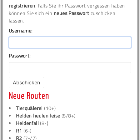
registrieren
. Falls Sie ihr Passwort vergessen haben
können Sie sich ein
neues Passwort
zuschicken
lassen.
Username:
Passwort:
Neue Routen
Tierquälerei
(10+)
Helden heulen leise
(8/8+)
Heldenfall
(8-)
R1
(6-)
R2
(7-/7)