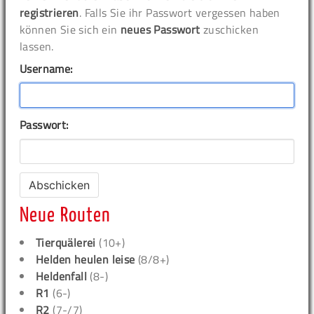
registrieren
. Falls Sie ihr Passwort vergessen haben
können Sie sich ein
neues Passwort
zuschicken
lassen.
Username:
Passwort:
Neue Routen
Tierquälerei
(10+)
Helden heulen leise
(8/8+)
Heldenfall
(8-)
R1
(6-)
R2
(7-/7)