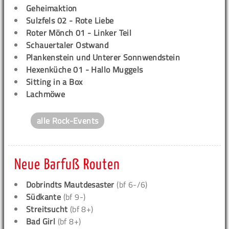
Geheimaktion
Sulzfels 02 - Rote Liebe
Roter Mönch 01 - Linker Teil
Schauertaler Ostwand
Plankenstein und Unterer Sonnwendstein
Hexenküche 01 - Hallo Muggels
Sitting in a Box
Lachmöwe
alle Rock-Events
Neue Barfuß Routen
Dobrindts Mautdesaster
(bf 6-/6)
Südkante
(bf 9-)
Streitsucht
(bf 8+)
Bad Girl
(bf 8+)