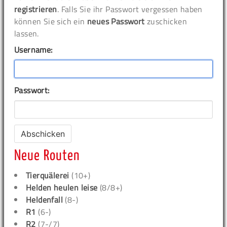
registrieren
. Falls Sie ihr Passwort vergessen haben
können Sie sich ein
neues Passwort
zuschicken
lassen.
Username:
Passwort:
Neue Routen
Tierquälerei
(10+)
Helden heulen leise
(8/8+)
Heldenfall
(8-)
R1
(6-)
R2
(7-/7)