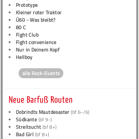
Prototype
Kleiner roter Traktor
Ü60 - Was bleibt?
80 C
Fight Club
Fight convenience
Nur in Deinem Kopf
Hellboy
alle Rock-Events
Neue Barfuß Routen
Dobrindts Mautdesaster
(bf 6-/6)
Südkante
(bf 9-)
Streitsucht
(bf 8+)
Bad Girl
(bf 8+)