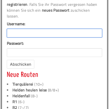
registrieren
. Falls Sie ihr Passwort vergessen haben
können Sie sich ein
neues Passwort
zuschicken
lassen.
Username:
Passwort:
Neue Routen
Tierquälerei
(10+)
Helden heulen leise
(8/8+)
Heldenfall
(8-)
R1
(6-)
R2
(7-/7)