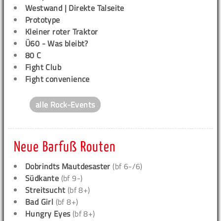
Westwand | Direkte Talseite
Prototype
Kleiner roter Traktor
Ü60 - Was bleibt?
80 C
Fight Club
Fight convenience
alle Rock-Events
Neue Barfuß Routen
Dobrindts Mautdesaster
(bf 6-/6)
Südkante
(bf 9-)
Streitsucht
(bf 8+)
Bad Girl
(bf 8+)
Hungry Eyes
(bf 8+)