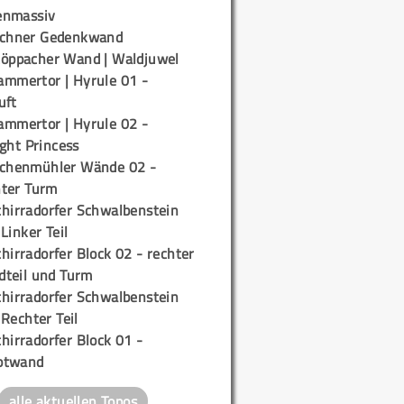
enmassiv
ichner Gedenkwand
töppacher Wand | Waldjuwel
ammertor | Hyrule 01 -
uft
ammertor | Hyrule 02 -
ight Princess
ichenmühler Wände 02 -
ter Turm
chirradorfer Schwalbenstein
 Linker Teil
hirradorfer Block 02 - rechter
teil und Turm
chirradorfer Schwalbenstein
 Rechter Teil
hirradorfer Block 01 -
ptwand
alle aktuellen Topos