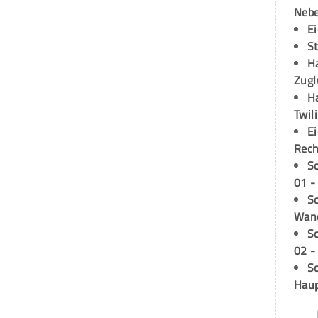
Neb
E
S
H
Zugl
H
Twil
E
Rech
S
01 -
Sc
Wand
S
02 -
Sc
Hau