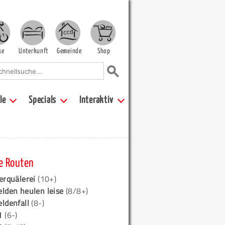
ke
Unterkunft
Gemeinde
Shop
le
Specials
Interaktiv
e Routen
erquälerei
(10+)
elden heulen leise
(8/8+)
eldenfall
(8-)
1
(6-)