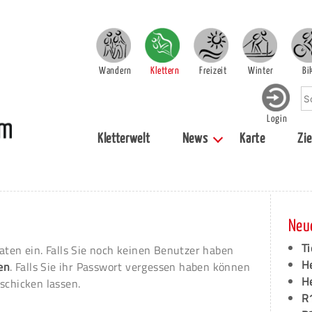
Wandern
Klettern
Freizeit
Winter
Bi
Login
Kletterwelt
News
Karte
Zie
Neu
Ti
aten ein. Falls Sie noch keinen Benutzer haben
H
ren
. Falls Sie ihr Passwort vergessen haben können
H
schicken lassen.
R