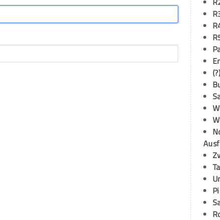
R
R
R
R
P
E
(?
B
S
W
W
N
Ausf
Z
T
U
P
S
R