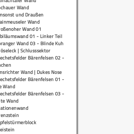
ainachtaler Wand
ochauer Wand
msonst und Draußen
rainmeuseler Wand
roßenoher Wand 01
biläumswand 01 - Linker Teil
oranger Wand 03 - Blinde Kuh
öseleck | Schlusssektor
echetsfelder Bärenfelsen 02 -
mchen
insrichter Wand | Dukes Nose
echetsfelder Bärenfelsen 01 -
e Wand
echetsfelder Bärenfelsen 03 -
hte Wand
tationenwand
renzstein
ipfelstürmerblock
eistein