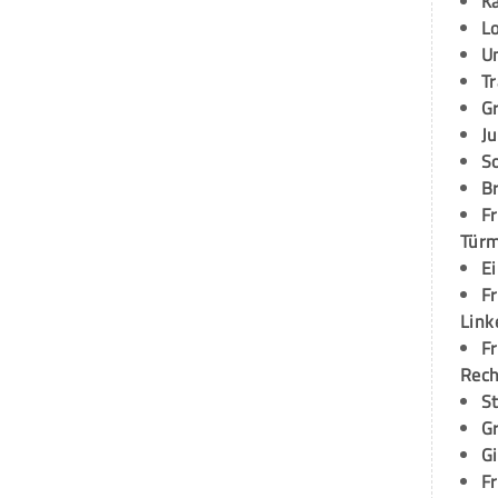
K
L
U
T
G
Ju
S
Br
Fr
Tür
E
Fr
Link
Fr
Rec
S
G
G
Fr