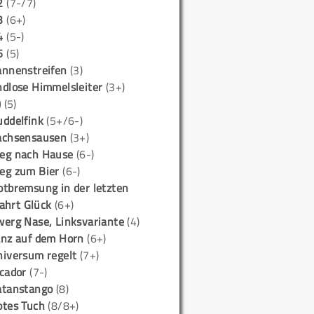
2
(7-/7)
3
(6+)
4
(5-)
5
(5)
annenstreifen
(3)
ndlose Himmelsleiter
(3+)
)
(5)
uddelfink
(5+/6-)
achsensausen
(3+)
eg nach Hause
(6-)
eg zum Bier
(6-)
otbremsung in der letzten
ahrt Glück
(6+)
werg Nase, Linksvariante
(4)
anz auf dem Horn
(6+)
niversum regelt
(7+)
icador
(7-)
atanstango
(8)
otes Tuch
(8/8+)