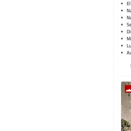
E
Na
Na
Se
D
M
L
A