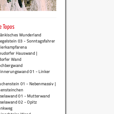
e Topos
ränkisches Wunderland
egelstein 03 - Sonntagsfahrer
tierkampfarena
eudorfer Hauswand |
orfer Wand
ochbergwand
rinnerungswand 01 - Linker
uchenstein 01 - Nebenmassiv |
ensteinchen
iselawand 01 - Mutterwand
iselawand 02 - Opitz
enkweg