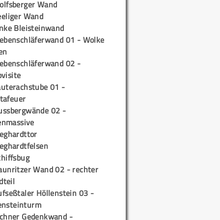
olfsberger Wand
eeliger Wand
inke Bleisteinwand
iebenschläferwand 01 - Wolke
en
iebenschläferwand 02 -
pvisite
auterachstube 01 -
tafeuer
ussbergwände 02 -
enmassive
ieghardttor
ieghardtfelsen
chiffsbug
aunritzer Wand 02 - rechter
teil
fseßtaler Höllenstein 03 -
ensteinturm
ichner Gedenkwand -