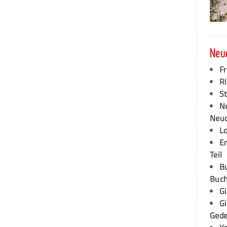
Neu
F
Ri
S
N
Neud
L
E
Teil
B
Buch
G
G
Ged