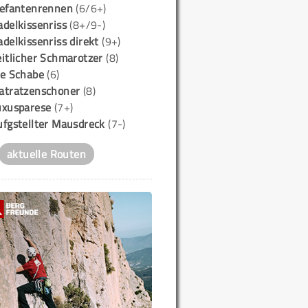
lefantenrennen
(6/6+)
delkissenriss
(8+/9-)
delkissenriss direkt
(9+)
itlicher Schmarotzer
(8)
ie Schabe
(6)
atratzenschoner
(8)
uxusparese
(7+)
ufgstellter Mausdreck
(7-)
aktuelle Routen