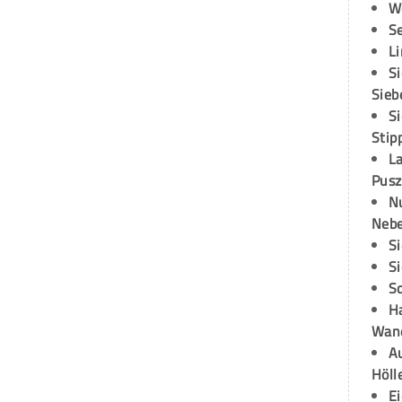
W
S
L
S
Sieb
S
Stip
L
Pusz
N
Neb
S
S
S
H
Wand
Au
Höll
E