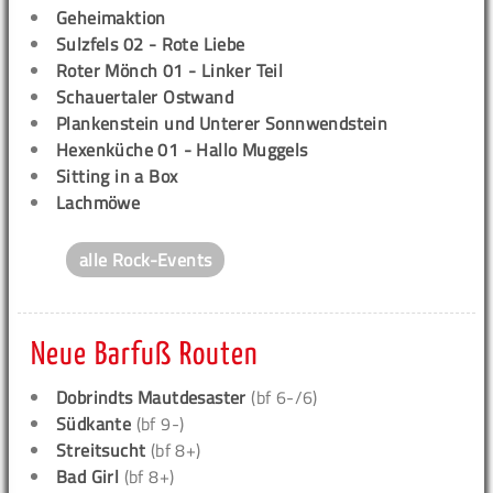
Geheimaktion
Sulzfels 02 - Rote Liebe
Roter Mönch 01 - Linker Teil
Schauertaler Ostwand
Plankenstein und Unterer Sonnwendstein
Hexenküche 01 - Hallo Muggels
Sitting in a Box
Lachmöwe
alle Rock-Events
Neue Barfuß Routen
Dobrindts Mautdesaster
(bf 6-/6)
Südkante
(bf 9-)
Streitsucht
(bf 8+)
Bad Girl
(bf 8+)