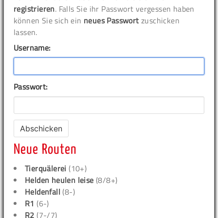
registrieren
. Falls Sie ihr Passwort vergessen haben
können Sie sich ein
neues Passwort
zuschicken
lassen.
Username:
Passwort:
Neue Routen
Tierquälerei
(10+)
Helden heulen leise
(8/8+)
Heldenfall
(8-)
R1
(6-)
R2
(7-/7)