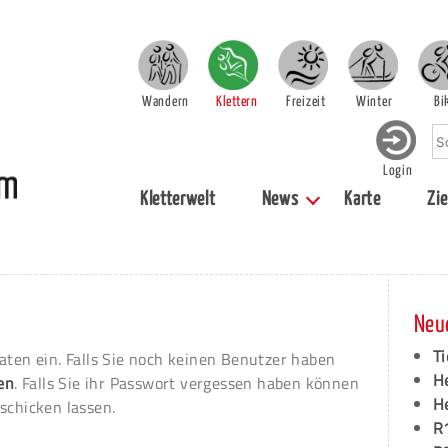
Wandern
Klettern
Freizeit
Winter
Bi
Login
Kletterwelt
News
Karte
Zie
Neu
Ti
aten ein. Falls Sie noch keinen Benutzer haben
H
ren
. Falls Sie ihr Passwort vergessen haben können
H
schicken lassen.
R