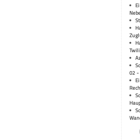
E
Neb
S
H
Zugl
H
Twil
A
S
02 -
E
Rech
Sc
Hau
Sc
Wand