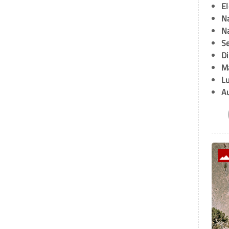
E
Na
Na
Se
D
M
L
A