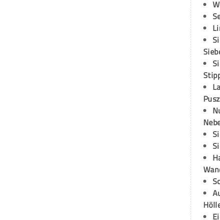
W
S
L
S
Sieb
S
Stip
L
Pusz
N
Neb
S
S
H
Wand
S
Au
Höll
E