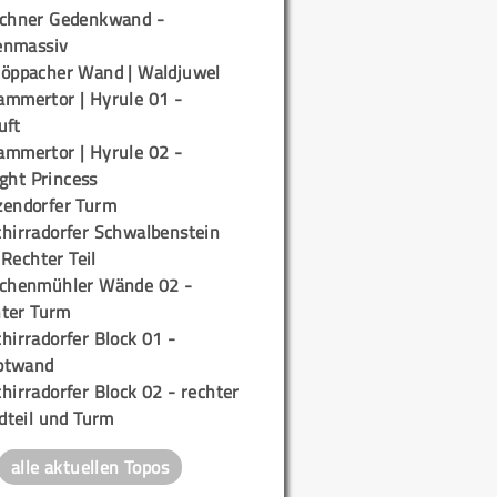
ichner Gedenkwand -
enmassiv
töppacher Wand | Waldjuwel
ammertor | Hyrule 01 -
uft
ammertor | Hyrule 02 -
ight Princess
zendorfer Turm
chirradorfer Schwalbenstein
 Rechter Teil
ichenmühler Wände 02 -
ter Turm
hirradorfer Block 01 -
ptwand
hirradorfer Block 02 - rechter
teil und Turm
alle aktuellen Topos