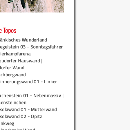
e Topos
ränkisches Wunderland
egelstein 03 - Sonntagsfahrer
tierkampfarena
eudorfer Hauswand |
orfer Wand
ochbergwand
rinnerungswand 01 - Linker
uchenstein 01 - Nebenmassiv |
ensteinchen
iselawand 01 - Mutterwand
iselawand 02 - Opitz
enkweg