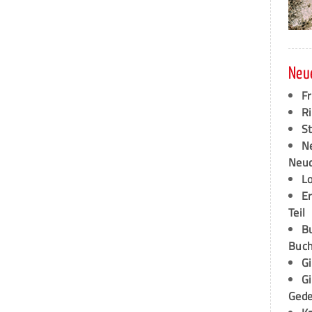
Neu
F
Ri
S
N
Neud
L
E
Teil
B
Buch
G
G
Ged