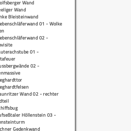
olfsberger Wand
eeliger Wand
inke Bleisteinwand
iebenschläferwand 01 - Wolke
en
iebenschläferwand 02 -
pvisite
auterachstube 01 -
tafeuer
ussbergwände 02 -
enmassive
ieghardttor
ieghardtfelsen
aunritzer Wand 02 - rechter
teil
chiffsbug
fseßtaler Höllenstein 03 -
ensteinturm
ichner Gedenkwand