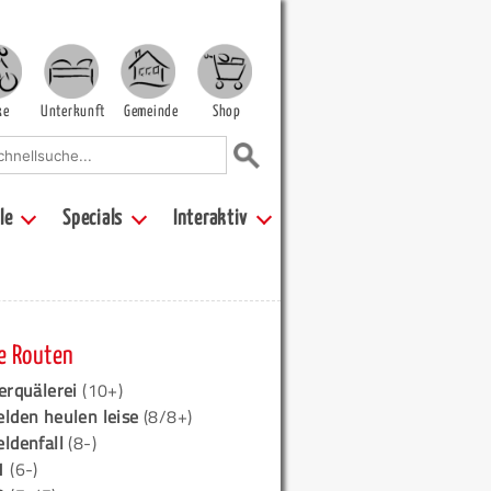
ke
Unterkunft
Gemeinde
Shop
le
Specials
Interaktiv
e Routen
erquälerei
(10+)
elden heulen leise
(8/8+)
eldenfall
(8-)
1
(6-)