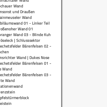
ainachtaler Wand
ochauer Wand
msonst und Draußen
rainmeuseler Wand
biläumswand 01 - Linker Teil
roßenoher Wand 01
oranger Wand 03 - Blinde Kuh
öseleck | Schlusssektor
echetsfelder Bärenfelsen 02 -
mchen
insrichter Wand | Dukes Nose
echetsfelder Bärenfelsen 01 -
e Wand
echetsfelder Bärenfelsen 03 -
hte Wand
tationenwand
renzstein
ipfelstürmerblock
eistein