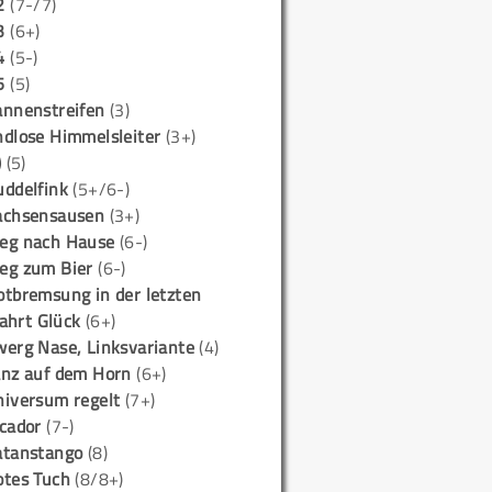
2
(7-/7)
3
(6+)
4
(5-)
5
(5)
annenstreifen
(3)
ndlose Himmelsleiter
(3+)
)
(5)
uddelfink
(5+/6-)
achsensausen
(3+)
eg nach Hause
(6-)
eg zum Bier
(6-)
otbremsung in der letzten
ahrt Glück
(6+)
werg Nase, Linksvariante
(4)
anz auf dem Horn
(6+)
niversum regelt
(7+)
icador
(7-)
atanstango
(8)
otes Tuch
(8/8+)