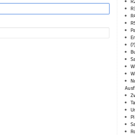
R
R
R
R
P
E
(?
B
S
W
W
N
Ausf
Z
T
U
P
S
R