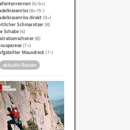
lefantenrennen
(6/6+)
delkissenriss
(8+/9-)
delkissenriss direkt
(9+)
itlicher Schmarotzer
(8)
ie Schabe
(6)
atratzenschoner
(8)
uxusparese
(7+)
ufgstellter Mausdreck
(7-)
aktuelle Routen