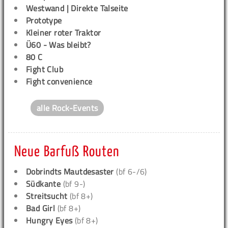
Westwand | Direkte Talseite
Prototype
Kleiner roter Traktor
Ü60 - Was bleibt?
80 C
Fight Club
Fight convenience
alle Rock-Events
Neue Barfuß Routen
Dobrindts Mautdesaster
(bf 6-/6)
Südkante
(bf 9-)
Streitsucht
(bf 8+)
Bad Girl
(bf 8+)
Hungry Eyes
(bf 8+)