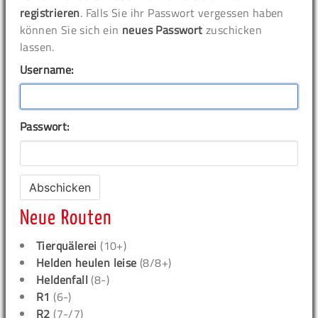
registrieren
. Falls Sie ihr Passwort vergessen haben
können Sie sich ein
neues Passwort
zuschicken
lassen.
Username:
Passwort:
Neue Routen
Tierquälerei
(10+)
Helden heulen leise
(8/8+)
Heldenfall
(8-)
R1
(6-)
R2
(7-/7)