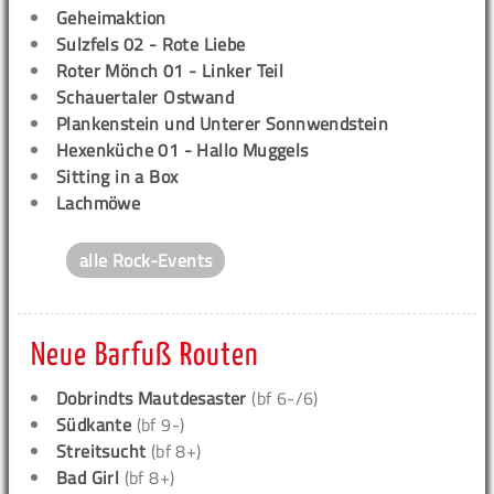
Geheimaktion
Sulzfels 02 - Rote Liebe
Roter Mönch 01 - Linker Teil
Schauertaler Ostwand
Plankenstein und Unterer Sonnwendstein
Hexenküche 01 - Hallo Muggels
Sitting in a Box
Lachmöwe
alle Rock-Events
Neue Barfuß Routen
Dobrindts Mautdesaster
(bf 6-/6)
Südkante
(bf 9-)
Streitsucht
(bf 8+)
Bad Girl
(bf 8+)