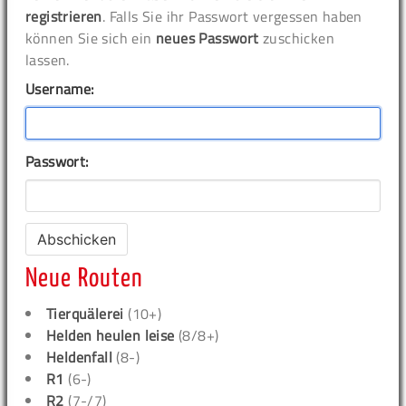
registrieren
. Falls Sie ihr Passwort vergessen haben
können Sie sich ein
neues Passwort
zuschicken
lassen.
Username:
Passwort:
Neue Routen
Tierquälerei
(10+)
Helden heulen leise
(8/8+)
Heldenfall
(8-)
R1
(6-)
R2
(7-/7)