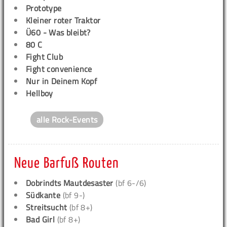
Prototype
Kleiner roter Traktor
Ü60 - Was bleibt?
80 C
Fight Club
Fight convenience
Nur in Deinem Kopf
Hellboy
alle Rock-Events
Neue Barfuß Routen
Dobrindts Mautdesaster
(bf 6-/6)
Südkante
(bf 9-)
Streitsucht
(bf 8+)
Bad Girl
(bf 8+)