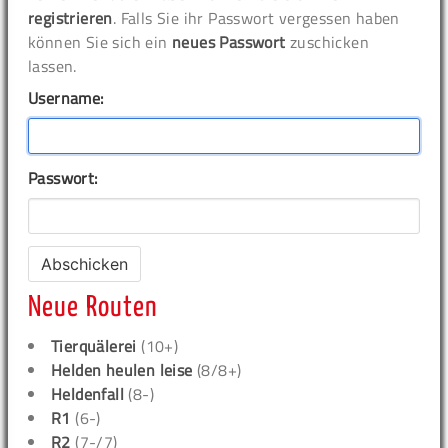
registrieren
. Falls Sie ihr Passwort vergessen haben
können Sie sich ein
neues Passwort
zuschicken
lassen.
Username:
Passwort:
Neue Routen
Tierquälerei
(10+)
Helden heulen leise
(8/8+)
Heldenfall
(8-)
R1
(6-)
R2
(7-/7)