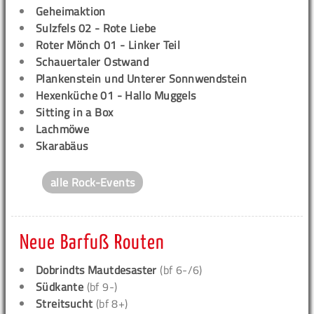
Geheimaktion
Sulzfels 02 - Rote Liebe
Roter Mönch 01 - Linker Teil
Schauertaler Ostwand
Plankenstein und Unterer Sonnwendstein
Hexenküche 01 - Hallo Muggels
Sitting in a Box
Lachmöwe
Skarabäus
alle Rock-Events
Neue Barfuß Routen
Dobrindts Mautdesaster
(bf 6-/6)
Südkante
(bf 9-)
Streitsucht
(bf 8+)