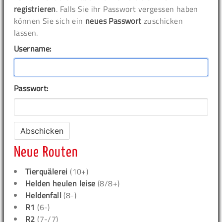
registrieren
. Falls Sie ihr Passwort vergessen haben
können Sie sich ein
neues Passwort
zuschicken
lassen.
Username:
Passwort:
Neue Routen
Tierquälerei
(10+)
Helden heulen leise
(8/8+)
Heldenfall
(8-)
R1
(6-)
R2
(7-/7)