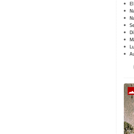
E
Na
Na
Se
D
M
L
A