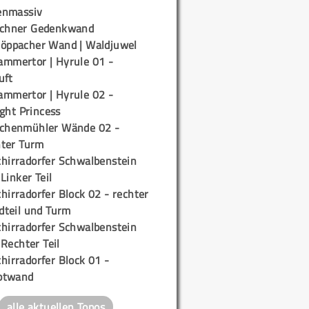
enmassiv
ichner Gedenkwand
töppacher Wand | Waldjuwel
ammertor | Hyrule 01 -
uft
ammertor | Hyrule 02 -
ight Princess
ichenmühler Wände 02 -
ter Turm
chirradorfer Schwalbenstein
 Linker Teil
hirradorfer Block 02 - rechter
teil und Turm
chirradorfer Schwalbenstein
 Rechter Teil
hirradorfer Block 01 -
ptwand
alle aktuellen Topos