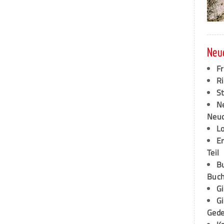
Neu
F
Ri
S
N
Neud
L
E
Teil
B
Buch
G
G
Ged