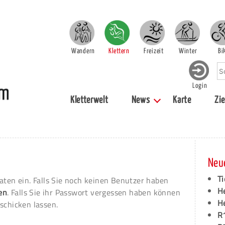
Wandern
Klettern
Freizeit
Winter
Bi
Login
Kletterwelt
News
Karte
Zie
Neu
Ti
aten ein. Falls Sie noch keinen Benutzer haben
H
ren
. Falls Sie ihr Passwort vergessen haben können
H
schicken lassen.
R