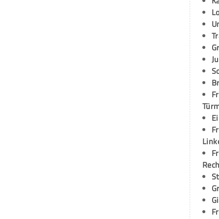
K
L
U
T
G
Ju
S
Br
Fr
Tür
E
Fr
Link
Fr
Rec
S
G
G
Fr