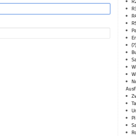
R
R
R
R
P
E
(?
B
S
W
W
N
Ausf
Z
T
U
P
S
R