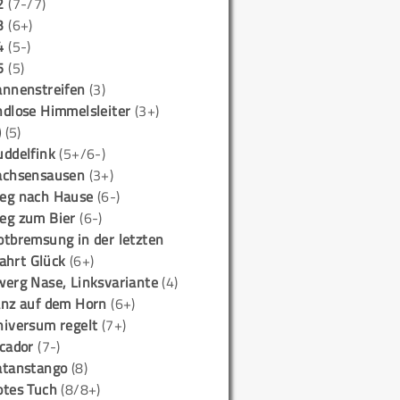
2
(7-/7)
3
(6+)
4
(5-)
5
(5)
annenstreifen
(3)
ndlose Himmelsleiter
(3+)
)
(5)
uddelfink
(5+/6-)
achsensausen
(3+)
eg nach Hause
(6-)
eg zum Bier
(6-)
otbremsung in der letzten
ahrt Glück
(6+)
werg Nase, Linksvariante
(4)
anz auf dem Horn
(6+)
niversum regelt
(7+)
icador
(7-)
atanstango
(8)
otes Tuch
(8/8+)