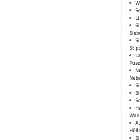
W
S
L
S
Sieb
S
Stip
L
Pusz
N
Neb
S
S
S
H
Wand
Au
Höll
E