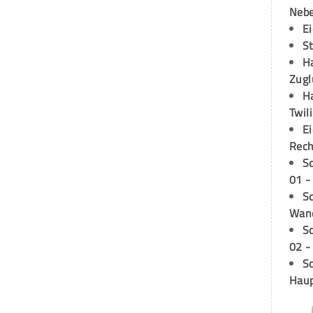
Neb
E
S
H
Zugl
H
Twil
E
Rech
S
01 -
Sc
Wand
S
02 -
Sc
Hau