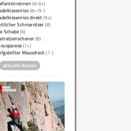
lefantenrennen
(6/6+)
delkissenriss
(8+/9-)
delkissenriss direkt
(9+)
itlicher Schmarotzer
(8)
ie Schabe
(6)
atratzenschoner
(8)
uxusparese
(7+)
ufgstellter Mausdreck
(7-)
aktuelle Routen