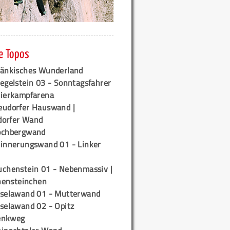
e Topos
ränkisches Wunderland
egelstein 03 - Sonntagsfahrer
tierkampfarena
eudorfer Hauswand |
orfer Wand
ochbergwand
rinnerungswand 01 - Linker
uchenstein 01 - Nebenmassiv |
ensteinchen
iselawand 01 - Mutterwand
iselawand 02 - Opitz
enkweg