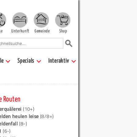
ke
Unterkunft
Gemeinde
Shop
le
Specials
Interaktiv
e Routen
erquälerei
(10+)
elden heulen leise
(8/8+)
eldenfall
(8-)
1
(6-)