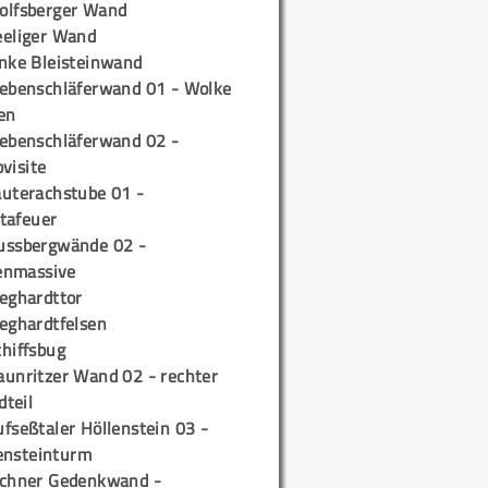
olfsberger Wand
eeliger Wand
inke Bleisteinwand
iebenschläferwand 01 - Wolke
en
iebenschläferwand 02 -
pvisite
auterachstube 01 -
tafeuer
ussbergwände 02 -
enmassive
ieghardttor
ieghardtfelsen
chiffsbug
aunritzer Wand 02 - rechter
teil
fseßtaler Höllenstein 03 -
ensteinturm
ichner Gedenkwand -