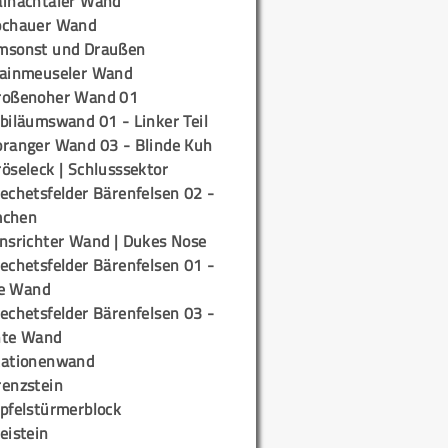
ainachtaler Wand
ochauer Wand
msonst und Draußen
rainmeuseler Wand
roßenoher Wand 01
biläumswand 01 - Linker Teil
oranger Wand 03 - Blinde Kuh
öseleck | Schlusssektor
echetsfelder Bärenfelsen 02 -
mchen
insrichter Wand | Dukes Nose
echetsfelder Bärenfelsen 01 -
e Wand
echetsfelder Bärenfelsen 03 -
hte Wand
tationenwand
renzstein
ipfelstürmerblock
eistein