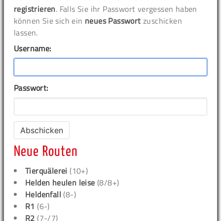
registrieren
. Falls Sie ihr Passwort vergessen haben
können Sie sich ein
neues Passwort
zuschicken
lassen.
Username:
Passwort:
Neue Routen
Tierquälerei
(10+)
Helden heulen leise
(8/8+)
Heldenfall
(8-)
R1
(6-)
R2
(7-/7)