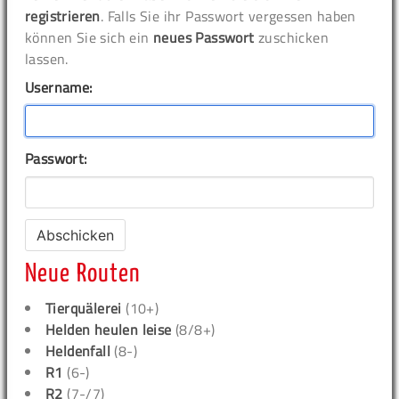
registrieren
. Falls Sie ihr Passwort vergessen haben
können Sie sich ein
neues Passwort
zuschicken
lassen.
Username:
Passwort:
Neue Routen
Tierquälerei
(10+)
Helden heulen leise
(8/8+)
Heldenfall
(8-)
R1
(6-)
R2
(7-/7)