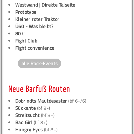
Westwand | Direkte Talseite
Prototype
Kleiner roter Traktor
Ü60 - Was bleibt?
80 C
Fight Club
Fight convenience
alle Rock-Events
Neue Barfuß Routen
Dobrindts Mautdesaster
(bf 6-/6)
Südkante
(bf 9-)
Streitsucht
(bf 8+)
Bad Girl
(bf 8+)
Hungry Eyes
(bf 8+)