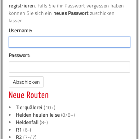
registrieren
. Falls Sie ihr Passwort vergessen haben
können Sie sich ein
neues Passwort
zuschicken
lassen.
Username:
Passwort:
Neue Routen
Tierquälerei
(10+)
Helden heulen leise
(8/8+)
Heldenfall
(8-)
R1
(6-)
R2
(7-/7)