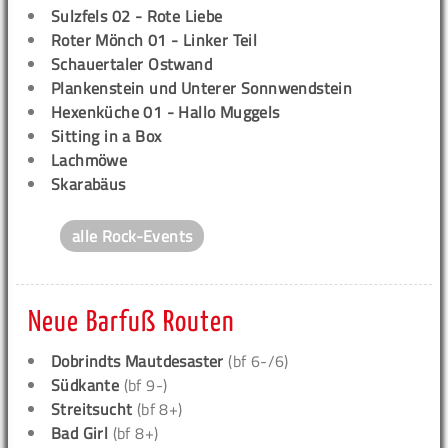
Sulzfels 02 - Rote Liebe
Roter Mönch 01 - Linker Teil
Schauertaler Ostwand
Plankenstein und Unterer Sonnwendstein
Hexenküche 01 - Hallo Muggels
Sitting in a Box
Lachmöwe
Skarabäus
alle Rock-Events
Neue Barfuß Routen
Dobrindts Mautdesaster
(bf 6-/6)
Südkante
(bf 9-)
Streitsucht
(bf 8+)
Bad Girl
(bf 8+)