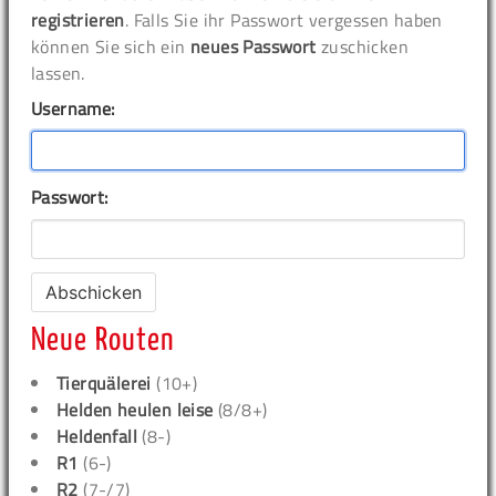
registrieren
. Falls Sie ihr Passwort vergessen haben
können Sie sich ein
neues Passwort
zuschicken
lassen.
Username:
Passwort:
Neue Routen
Tierquälerei
(10+)
Helden heulen leise
(8/8+)
Heldenfall
(8-)
R1
(6-)
R2
(7-/7)