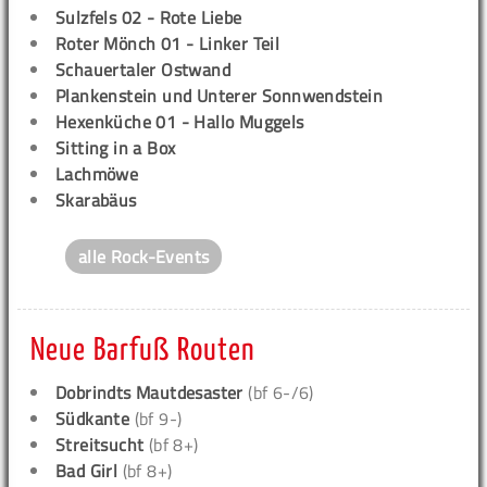
Sulzfels 02 - Rote Liebe
Roter Mönch 01 - Linker Teil
Schauertaler Ostwand
Plankenstein und Unterer Sonnwendstein
Hexenküche 01 - Hallo Muggels
Sitting in a Box
Lachmöwe
Skarabäus
alle Rock-Events
Neue Barfuß Routen
Dobrindts Mautdesaster
(bf 6-/6)
Südkante
(bf 9-)
Streitsucht
(bf 8+)
Bad Girl
(bf 8+)