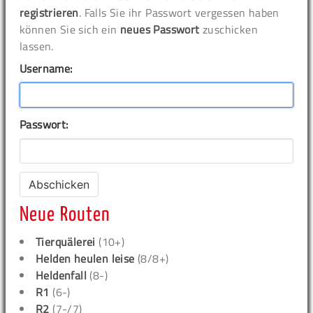
registrieren
. Falls Sie ihr Passwort vergessen haben
können Sie sich ein
neues Passwort
zuschicken
lassen.
Username:
Passwort:
Neue Routen
Tierquälerei
(10+)
Helden heulen leise
(8/8+)
Heldenfall
(8-)
R1
(6-)
R2
(7-/7)