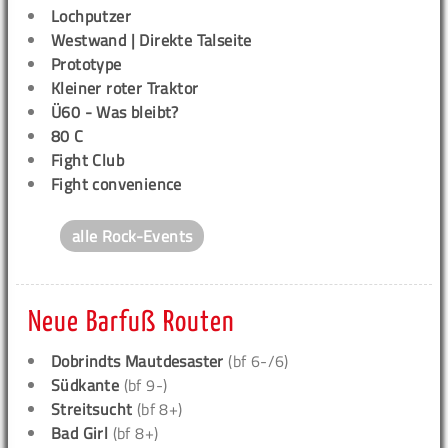
Lochputzer
Westwand | Direkte Talseite
Prototype
Kleiner roter Traktor
Ü60 - Was bleibt?
80 C
Fight Club
Fight convenience
alle Rock-Events
Neue Barfuß Routen
Dobrindts Mautdesaster
(bf 6-/6)
Südkante
(bf 9-)
Streitsucht
(bf 8+)
Bad Girl
(bf 8+)