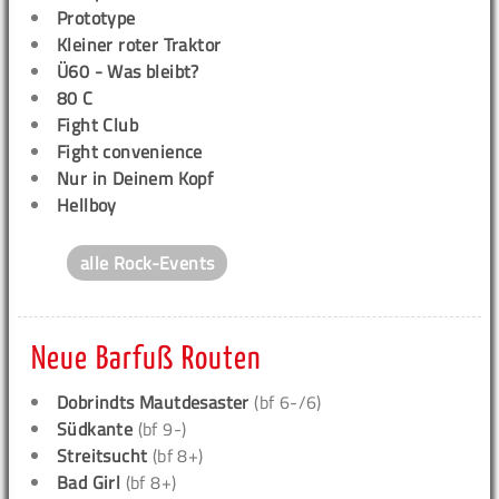
Prototype
Kleiner roter Traktor
Ü60 - Was bleibt?
80 C
Fight Club
Fight convenience
Nur in Deinem Kopf
Hellboy
alle Rock-Events
Neue Barfuß Routen
Dobrindts Mautdesaster
(bf 6-/6)
Südkante
(bf 9-)
Streitsucht
(bf 8+)
Bad Girl
(bf 8+)