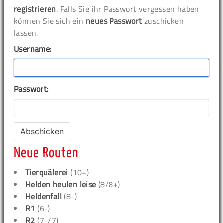
registrieren
. Falls Sie ihr Passwort vergessen haben
können Sie sich ein
neues Passwort
zuschicken
lassen.
Username:
Passwort:
Neue Routen
Tierquälerei
(10+)
Helden heulen leise
(8/8+)
Heldenfall
(8-)
R1
(6-)
R2
(7-/7)