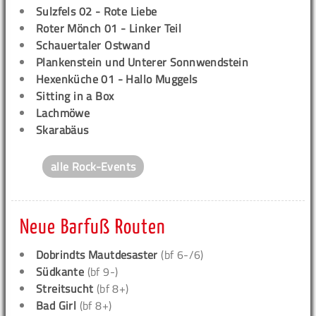
Sulzfels 02 - Rote Liebe
Roter Mönch 01 - Linker Teil
Schauertaler Ostwand
Plankenstein und Unterer Sonnwendstein
Hexenküche 01 - Hallo Muggels
Sitting in a Box
Lachmöwe
Skarabäus
alle Rock-Events
Neue Barfuß Routen
Dobrindts Mautdesaster
(bf 6-/6)
Südkante
(bf 9-)
Streitsucht
(bf 8+)
Bad Girl
(bf 8+)