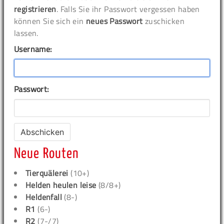
registrieren
. Falls Sie ihr Passwort vergessen haben
können Sie sich ein
neues Passwort
zuschicken
lassen.
Username:
Passwort:
Neue Routen
Tierquälerei
(10+)
Helden heulen leise
(8/8+)
Heldenfall
(8-)
R1
(6-)
R2
(7-/7)