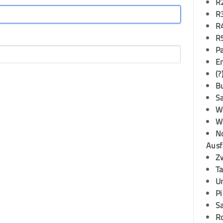
R
R
R
R
P
E
(?
B
S
W
W
N
Ausf
Z
T
U
P
S
R