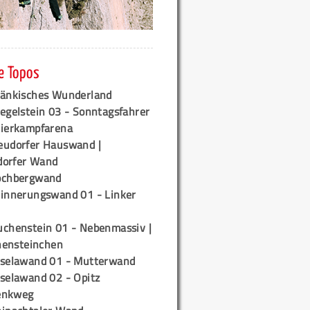
e Topos
ränkisches Wunderland
egelstein 03 - Sonntagsfahrer
tierkampfarena
eudorfer Hauswand |
orfer Wand
ochbergwand
rinnerungswand 01 - Linker
uchenstein 01 - Nebenmassiv |
ensteinchen
iselawand 01 - Mutterwand
iselawand 02 - Opitz
enkweg