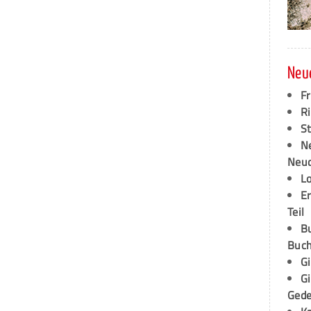
Neu
F
Ri
S
N
Neud
L
E
Teil
B
Buch
G
G
Ged