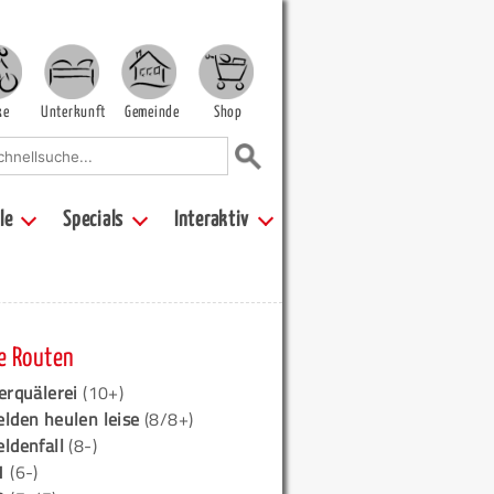
ke
Unterkunft
Gemeinde
Shop
le
Specials
Interaktiv
e Routen
erquälerei
(10+)
elden heulen leise
(8/8+)
eldenfall
(8-)
1
(6-)