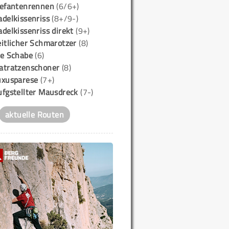
lefantenrennen
(6/6+)
delkissenriss
(8+/9-)
delkissenriss direkt
(9+)
itlicher Schmarotzer
(8)
ie Schabe
(6)
atratzenschoner
(8)
uxusparese
(7+)
ufgstellter Mausdreck
(7-)
aktuelle Routen