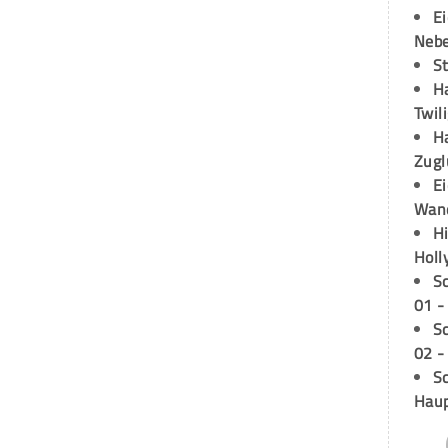
E
Neb
S
H
Twil
H
Zugl
E
Wan
H
Holl
S
01 -
S
02 -
Sc
Hau