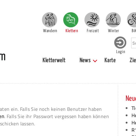
Wandern
Klettern
Freizeit
Winter
Bi
Login
Kletterwelt
News
Karte
Zie
Neu
Ti
aten ein. Falls Sie noch keinen Benutzer haben
H
ren
. Falls Sie ihr Passwort vergessen haben können
H
schicken lassen.
R