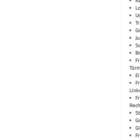
K
L
U
T
G
Ju
S
Br
Fr
Tür
E
Fr
Link
Fr
Rec
S
G
G
Fr