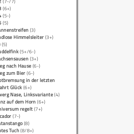
2
(7-/7)
3
(6+)
4
(5-)
5
(5)
annenstreifen
(3)
ndlose Himmelsleiter
(3+)
)
(5)
uddelfink
(5+/6-)
achsensausen
(3+)
eg nach Hause
(6-)
eg zum Bier
(6-)
otbremsung in der letzten
ahrt Glück
(6+)
werg Nase, Linksvariante
(4)
anz auf dem Horn
(6+)
niversum regelt
(7+)
icador
(7-)
atanstango
(8)
otes Tuch
(8/8+)