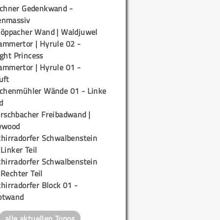
ichner Gedenkwand -
enmassiv
töppacher Wand | Waldjuwel
ammertor | Hyrule 02 -
ight Princess
ammertor | Hyrule 01 -
uft
ichenmühler Wände 01 - Linke
d
irschbacher Freibadwand |
ywood
chirradorfer Schwalbenstein
 Linker Teil
chirradorfer Schwalbenstein
 Rechter Teil
hirradorfer Block 01 -
ptwand
alle aktuellen Topos