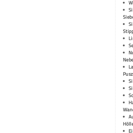
W
S
Sieb
S
Stip
L
S
N
Neb
L
Pusz
S
S
S
H
Wand
Au
Höll
E