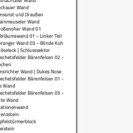
ainachtaler Wand
ochauer Wand
msonst und Draußen
rainmeuseler Wand
roßenoher Wand 01
biläumswand 01 - Linker Teil
oranger Wand 03 - Blinde Kuh
öseleck | Schlusssektor
echetsfelder Bärenfelsen 02 -
mchen
insrichter Wand | Dukes Nose
echetsfelder Bärenfelsen 01 -
e Wand
echetsfelder Bärenfelsen 03 -
hte Wand
tationenwand
renzstein
ipfelstürmerblock
eistein