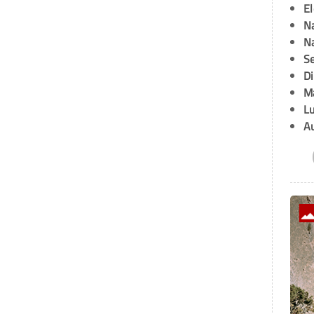
E
Na
Na
Se
D
M
L
A