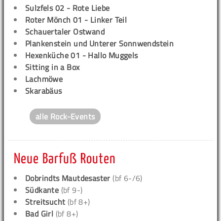
Sulzfels 02 - Rote Liebe
Roter Mönch 01 - Linker Teil
Schauertaler Ostwand
Plankenstein und Unterer Sonnwendstein
Hexenküche 01 - Hallo Muggels
Sitting in a Box
Lachmöwe
Skarabäus
alle Rock-Events
Neue Barfuß Routen
Dobrindts Mautdesaster
(bf 6-/6)
Südkante
(bf 9-)
Streitsucht
(bf 8+)
Bad Girl
(bf 8+)