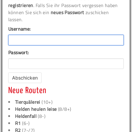
registrieren
. Falls Sie ihr Passwort vergessen haben
können Sie sich ein
neues Passwort
zuschicken
lassen.
Username:
Passwort:
Neue Routen
Tierquälerei
(10+)
Helden heulen leise
(8/8+)
Heldenfall
(8-)
R1
(6-)
R2
(7-/7)