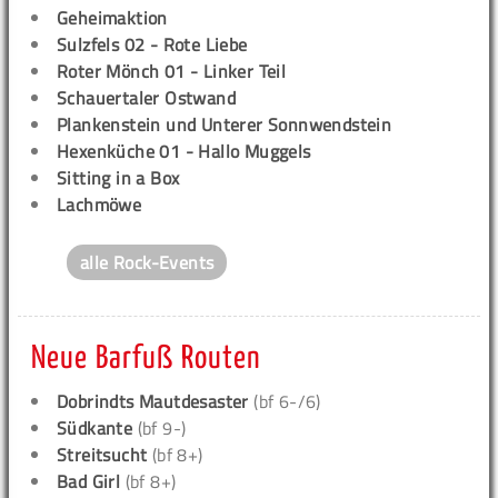
Geheimaktion
Sulzfels 02 - Rote Liebe
Roter Mönch 01 - Linker Teil
Schauertaler Ostwand
Plankenstein und Unterer Sonnwendstein
Hexenküche 01 - Hallo Muggels
Sitting in a Box
Lachmöwe
alle Rock-Events
Neue Barfuß Routen
Dobrindts Mautdesaster
(bf 6-/6)
Südkante
(bf 9-)
Streitsucht
(bf 8+)
Bad Girl
(bf 8+)