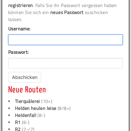
registrieren
. Falls Sie ihr Passwort vergessen haben
können Sie sich ein
neues Passwort
zuschicken
lassen.
Username:
Passwort:
Neue Routen
Tierquälerei
(10+)
Helden heulen leise
(8/8+)
Heldenfall
(8-)
R1
(6-)
R2
(7-/7)