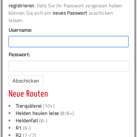
registrieren
. Falls Sie ihr Passwort vergessen haben
können Sie sich ein
neues Passwort
zuschicken
lassen.
Username:
Passwort:
Neue Routen
Tierquälerei
(10+)
Helden heulen leise
(8/8+)
Heldenfall
(8-)
R1
(6-)
R2
(7-/7)