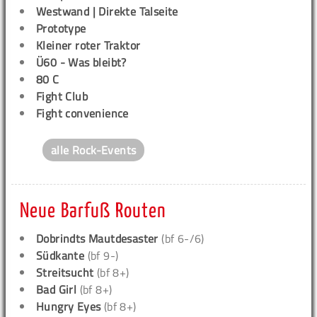
Westwand | Direkte Talseite
Prototype
Kleiner roter Traktor
Ü60 - Was bleibt?
80 C
Fight Club
Fight convenience
alle Rock-Events
Neue Barfuß Routen
Dobrindts Mautdesaster
(bf 6-/6)
Südkante
(bf 9-)
Streitsucht
(bf 8+)
Bad Girl
(bf 8+)
Hungry Eyes
(bf 8+)