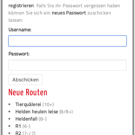
registrieren
. Falls Sie ihr Passwort vergessen haben
können Sie sich ein
neues Passwort
zuschicken
lassen.
Username:
Passwort:
Neue Routen
Tierquälerei
(10+)
Helden heulen leise
(8/8+)
Heldenfall
(8-)
R1
(6-)
R2
(7-/7)