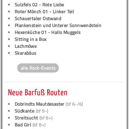
Sulzfels 02 - Rote Liebe
Roter Mönch 01 - Linker Teil
Schauertaler Ostwand
Plankenstein und Unterer Sonnwendstein
Hexenküche 01 - Hallo Muggels
Sitting in a Box
Lachmöwe
Skarabäus
alle Rock-Events
Neue Barfuß Routen
Dobrindts Mautdesaster
(bf 6-/6)
Südkante
(bf 9-)
Streitsucht
(bf 8+)
Bad Girl
(bf 8+)