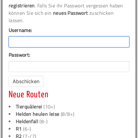
registrieren
. Falls Sie ihr Passwort vergessen haben
können Sie sich ein
neues Passwort
zuschicken
lassen.
Username:
Passwort:
Neue Routen
Tierquälerei
(10+)
Helden heulen leise
(8/8+)
Heldenfall
(8-)
R1
(6-)
R2
(7-/7)