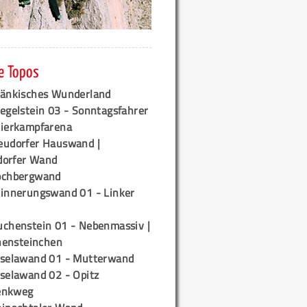
e Topos
ränkisches Wunderland
egelstein 03 - Sonntagsfahrer
tierkampfarena
eudorfer Hauswand |
orfer Wand
ochbergwand
rinnerungswand 01 - Linker
uchenstein 01 - Nebenmassiv |
ensteinchen
iselawand 01 - Mutterwand
iselawand 02 - Opitz
enkweg