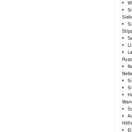
W
S
Sieb
S
Stip
S
L
L
Pusz
N
Neb
S
S
H
Wand
S
Au
Höll
E