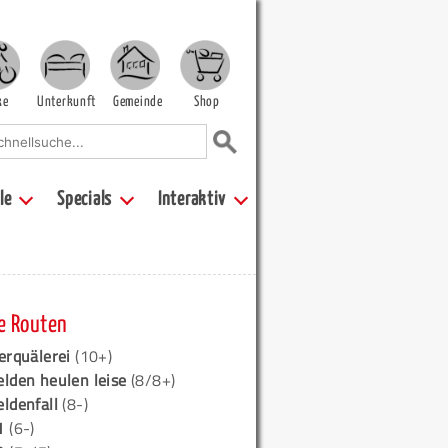
ke
Unterkunft
Gemeinde
Shop
le
Specials
Interaktiv
e Routen
erquälerei
(10+)
elden heulen leise
(8/8+)
eldenfall
(8-)
1
(6-)