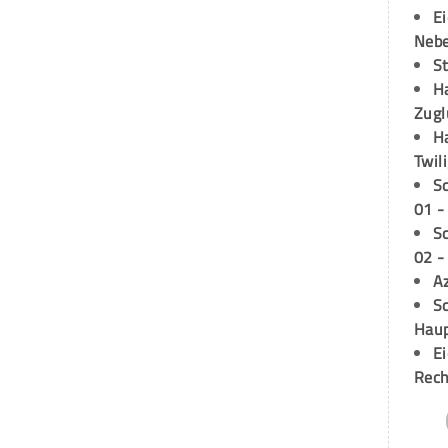
E
Neb
S
H
Zugl
H
Twil
S
01 -
S
02 -
A
Sc
Hau
E
Rech