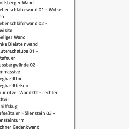
olfsberger Wand
iebenschläferwand 01 - Wolke
en
iebenschläferwand 02 -
pvisite
eeliger Wand
inke Bleisteinwand
auterachstube 01 -
tafeuer
ussbergwände 02 -
enmassive
ieghardttor
ieghardtfelsen
aunritzer Wand 02 - rechter
teil
chiffsbug
fseßtaler Höllenstein 03 -
ensteinturm
ichner Gedenkwand