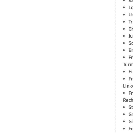
K
L
U
T
G
Ju
S
Br
Fr
Tür
E
Fr
Link
Fr
Rec
S
G
G
Fr