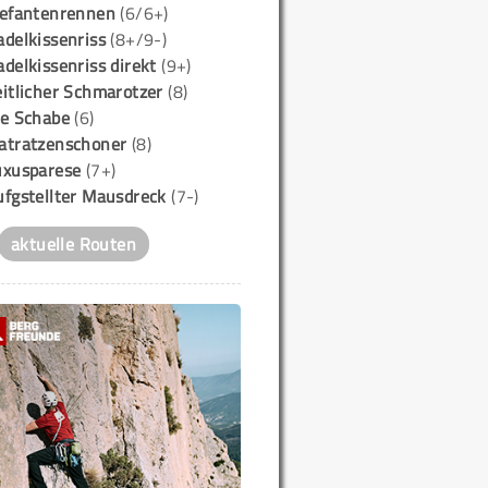
lefantenrennen
(6/6+)
delkissenriss
(8+/9-)
delkissenriss direkt
(9+)
itlicher Schmarotzer
(8)
ie Schabe
(6)
atratzenschoner
(8)
uxusparese
(7+)
ufgstellter Mausdreck
(7-)
aktuelle Routen