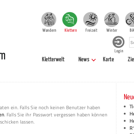
Wandern
Klettern
Freizeit
Winter
Bi
Login
Kletterwelt
News
Karte
Zie
Neu
Ti
aten ein. Falls Sie noch keinen Benutzer haben
H
ren
. Falls Sie ihr Passwort vergessen haben können
H
schicken lassen.
R