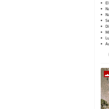
E
Na
Na
Se
D
M
L
A