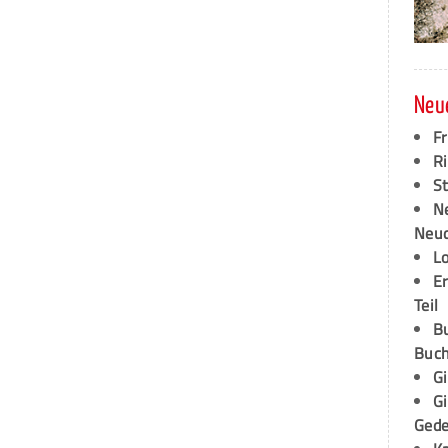
Neu
F
Ri
S
N
Neud
L
E
Teil
B
Buch
G
G
Ged