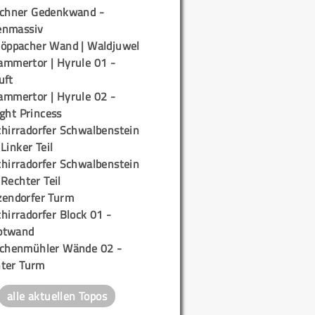
ichner Gedenkwand -
enmassiv
töppacher Wand | Waldjuwel
ammertor | Hyrule 01 -
uft
ammertor | Hyrule 02 -
ight Princess
chirradorfer Schwalbenstein
 Linker Teil
chirradorfer Schwalbenstein
 Rechter Teil
zendorfer Turm
hirradorfer Block 01 -
ptwand
ichenmühler Wände 02 -
ter Turm
alle aktuellen Topos