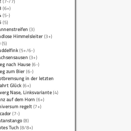
2
(7-/7)
3
(6+)
4
(5-)
5
(5)
annenstreifen
(3)
ndlose Himmelsleiter
(3+)
)
(5)
uddelfink
(5+/6-)
achsensausen
(3+)
eg nach Hause
(6-)
eg zum Bier
(6-)
otbremsung in der letzten
ahrt Glück
(6+)
werg Nase, Linksvariante
(4)
anz auf dem Horn
(6+)
niversum regelt
(7+)
icador
(7-)
atanstango
(8)
otes Tuch
(8/8+)