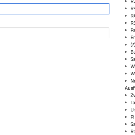
R
R
R
R
P
E
(?
B
S
W
W
N
Ausf
Z
T
U
P
S
R