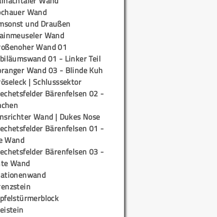
ainachtaler Wand
ochauer Wand
msonst und Draußen
rainmeuseler Wand
roßenoher Wand 01
biläumswand 01 - Linker Teil
oranger Wand 03 - Blinde Kuh
öseleck | Schlusssektor
echetsfelder Bärenfelsen 02 -
mchen
insrichter Wand | Dukes Nose
echetsfelder Bärenfelsen 01 -
e Wand
echetsfelder Bärenfelsen 03 -
hte Wand
tationenwand
renzstein
ipfelstürmerblock
eistein