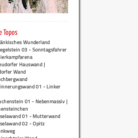
e Topos
ränkisches Wunderland
egelstein 03 - Sonntagsfahrer
tierkampfarena
eudorfer Hauswand |
orfer Wand
ochbergwand
rinnerungswand 01 - Linker
uchenstein 01 - Nebenmassiv |
ensteinchen
iselawand 01 - Mutterwand
iselawand 02 - Opitz
enkweg