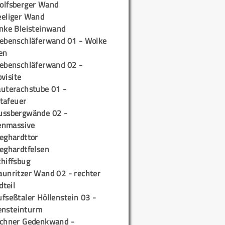
olfsberger Wand
eeliger Wand
inke Bleisteinwand
iebenschläferwand 01 - Wolke
en
iebenschläferwand 02 -
pvisite
auterachstube 01 -
tafeuer
ussbergwände 02 -
enmassive
ieghardttor
ieghardtfelsen
chiffsbug
aunritzer Wand 02 - rechter
teil
fseßtaler Höllenstein 03 -
ensteinturm
ichner Gedenkwand -