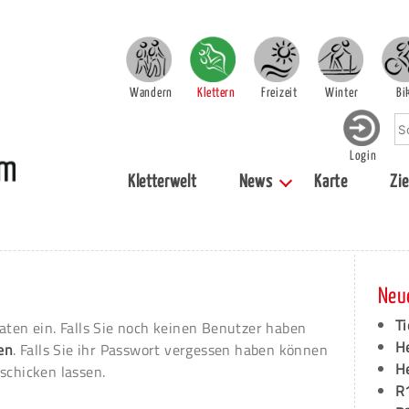
Wandern
Klettern
Freizeit
Winter
Bi
Login
Kletterwelt
News
Karte
Zie
Neu
Ti
aten ein. Falls Sie noch keinen Benutzer haben
H
ren
. Falls Sie ihr Passwort vergessen haben können
H
schicken lassen.
R