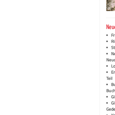
Neu
F
Ri
S
N
Neud
L
E
Teil
B
Buch
G
G
Ged