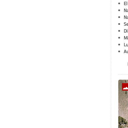
E
Na
Na
Se
D
M
L
A