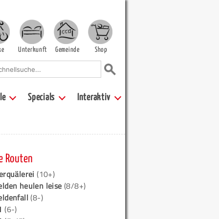
ke
Unterkunft
Gemeinde
Shop
le
Specials
Interaktiv
e Routen
erquälerei
(10+)
elden heulen leise
(8/8+)
eldenfall
(8-)
1
(6-)