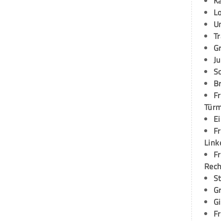
K
L
U
T
G
Ju
S
Br
Fr
Tür
E
Fr
Link
Fr
Rec
S
G
G
Fr