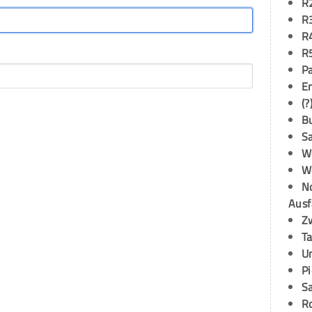
R
R
R
R
P
E
(?
B
S
W
W
N
Ausf
Z
T
U
P
S
R