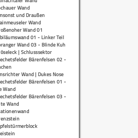
ainachtaler Wand
ochauer Wand
msonst und Draußen
rainmeuseler Wand
roßenoher Wand 01
biläumswand 01 - Linker Teil
oranger Wand 03 - Blinde Kuh
öseleck | Schlusssektor
echetsfelder Bärenfelsen 02 -
mchen
insrichter Wand | Dukes Nose
echetsfelder Bärenfelsen 01 -
e Wand
echetsfelder Bärenfelsen 03 -
hte Wand
tationenwand
renzstein
ipfelstürmerblock
eistein