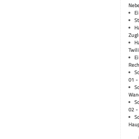
Neb
E
S
H
Zugl
H
Twil
E
Rech
S
01 -
Sc
Wand
S
02 -
Sc
Hau