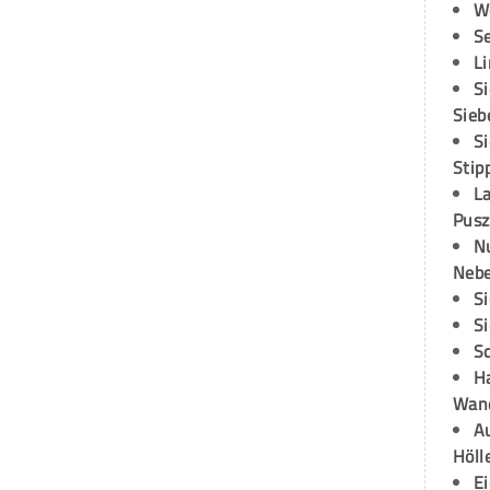
W
S
L
S
Sieb
S
Stip
L
Pusz
N
Neb
S
S
S
H
Wand
Au
Höll
E