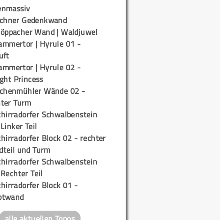
enmassiv
ichner Gedenkwand
töppacher Wand | Waldjuwel
ammertor | Hyrule 01 -
uft
ammertor | Hyrule 02 -
ight Princess
ichenmühler Wände 02 -
ter Turm
chirradorfer Schwalbenstein
 Linker Teil
hirradorfer Block 02 - rechter
teil und Turm
chirradorfer Schwalbenstein
 Rechter Teil
hirradorfer Block 01 -
ptwand
alle aktuellen Topos