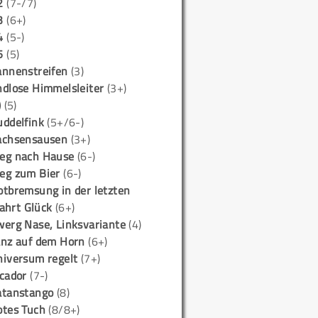
2
(7-/7)
3
(6+)
4
(5-)
5
(5)
annenstreifen
(3)
ndlose Himmelsleiter
(3+)
)
(5)
uddelfink
(5+/6-)
achsensausen
(3+)
eg nach Hause
(6-)
eg zum Bier
(6-)
otbremsung in der letzten
ahrt Glück
(6+)
werg Nase, Linksvariante
(4)
anz auf dem Horn
(6+)
niversum regelt
(7+)
icador
(7-)
atanstango
(8)
otes Tuch
(8/8+)