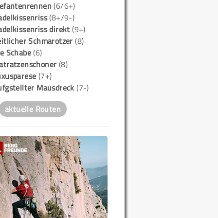
lefantenrennen
(6/6+)
delkissenriss
(8+/9-)
delkissenriss direkt
(9+)
itlicher Schmarotzer
(8)
ie Schabe
(6)
atratzenschoner
(8)
uxusparese
(7+)
ufgstellter Mausdreck
(7-)
aktuelle Routen