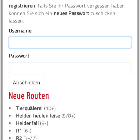
registrieren
. Falls Sie ihr Passwort vergessen haben
können Sie sich ein
neues Passwort
zuschicken
lassen.
Username:
Passwort:
Neue Routen
Tierquälerei
(10+)
Helden heulen leise
(8/8+)
Heldenfall
(8-)
R1
(6-)
R2
(7-/7)