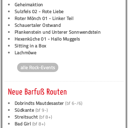
Geheimaktion
Sulzfels 02 - Rote Liebe
Roter Mönch 01 - Linker Teil
Schauertaler Ostwand
Plankenstein und Unterer Sonnwendstein
Hexenküche 01 - Hallo Muggels
Sitting in a Box
Lachmöwe
alle Rock-Events
Neue Barfuß Routen
Dobrindts Mautdesaster
(bf 6-/6)
Südkante
(bf 9-)
Streitsucht
(bf 8+)
Bad Girl
(bf 8+)