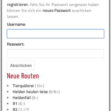
registrieren
. Falls Sie ihr Passwort vergessen haben
können Sie sich ein
neues Passwort
zuschicken
lassen.
Username:
Passwort:
Neue Routen
Tierquälerei
(10+)
Helden heulen leise
(8/8+)
Heldenfall
(8-)
R1
(6-)
R2
(7-/7)