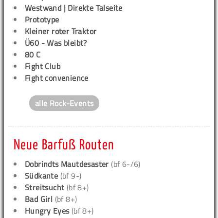
Westwand | Direkte Talseite
Prototype
Kleiner roter Traktor
Ü60 - Was bleibt?
80 C
Fight Club
Fight convenience
alle Rock-Events
Neue Barfuß Routen
Dobrindts Mautdesaster
(bf 6-/6)
Südkante
(bf 9-)
Streitsucht
(bf 8+)
Bad Girl
(bf 8+)
Hungry Eyes
(bf 8+)