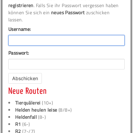
registrieren
. Falls Sie ihr Passwort vergessen haben
können Sie sich ein
neues Passwort
zuschicken
lassen.
Username:
Passwort:
Neue Routen
Tierquälerei
(10+)
Helden heulen leise
(8/8+)
Heldenfall
(8-)
R1
(6-)
R2
(7-/7)