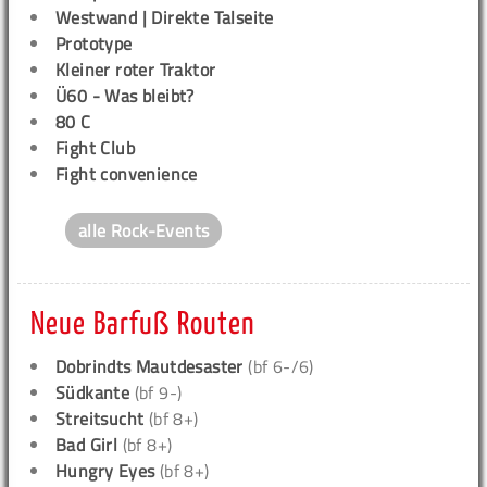
Westwand | Direkte Talseite
Prototype
Kleiner roter Traktor
Ü60 - Was bleibt?
80 C
Fight Club
Fight convenience
alle Rock-Events
Neue Barfuß Routen
Dobrindts Mautdesaster
(bf 6-/6)
Südkante
(bf 9-)
Streitsucht
(bf 8+)
Bad Girl
(bf 8+)
Hungry Eyes
(bf 8+)