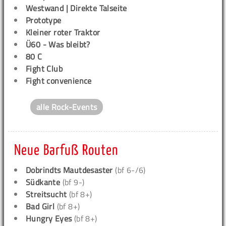
Westwand | Direkte Talseite
Prototype
Kleiner roter Traktor
Ü60 - Was bleibt?
80 C
Fight Club
Fight convenience
alle Rock-Events
Neue Barfuß Routen
Dobrindts Mautdesaster
(bf 6-/6)
Südkante
(bf 9-)
Streitsucht
(bf 8+)
Bad Girl
(bf 8+)
Hungry Eyes
(bf 8+)