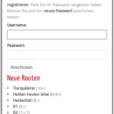
registrieren
. Falls Sie ihr Passwort vergessen haben
können Sie sich ein
neues Passwort
zuschicken
lassen.
Username:
Passwort:
Neue Routen
Tierquälerei
(10+)
Helden heulen leise
(8/8+)
Heldenfall
(8-)
R1
(6-)
R2
(7-/7)