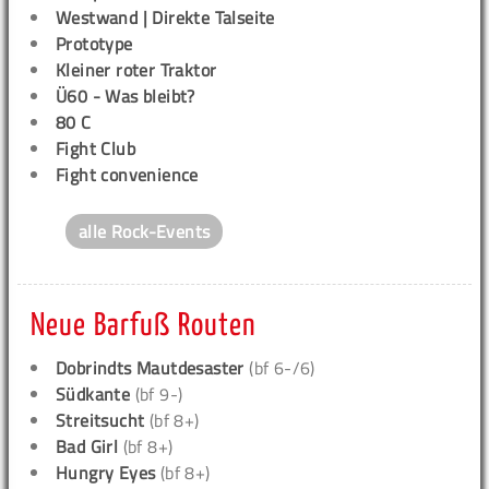
Westwand | Direkte Talseite
Prototype
Kleiner roter Traktor
Ü60 - Was bleibt?
80 C
Fight Club
Fight convenience
alle Rock-Events
Neue Barfuß Routen
Dobrindts Mautdesaster
(bf 6-/6)
Südkante
(bf 9-)
Streitsucht
(bf 8+)
Bad Girl
(bf 8+)
Hungry Eyes
(bf 8+)