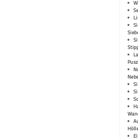
W
S
L
S
Sieb
S
Stip
L
Pusz
N
Neb
S
S
S
H
Wand
Au
Höll
E