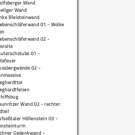
olfsberger Wand
eeliger Wand
inke Bleisteinwand
iebenschläferwand 01 - Wolke
en
iebenschläferwand 02 -
pvisite
auterachstube 01 -
tafeuer
ussbergwände 02 -
enmassive
ieghardttor
ieghardtfelsen
chiffsbug
aunritzer Wand 02 - rechter
teil
fseßtaler Höllenstein 03 -
ensteinturm
ichner Gedenkwand -