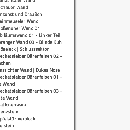
ainachtaler Wand
ochauer Wand
msonst und Draußen
rainmeuseler Wand
roßenoher Wand 01
biläumswand 01 - Linker Teil
oranger Wand 03 - Blinde Kuh
öseleck | Schlusssektor
echetsfelder Bärenfelsen 02 -
mchen
insrichter Wand | Dukes Nose
echetsfelder Bärenfelsen 01 -
e Wand
echetsfelder Bärenfelsen 03 -
hte Wand
tationenwand
renzstein
ipfelstürmerblock
eistein