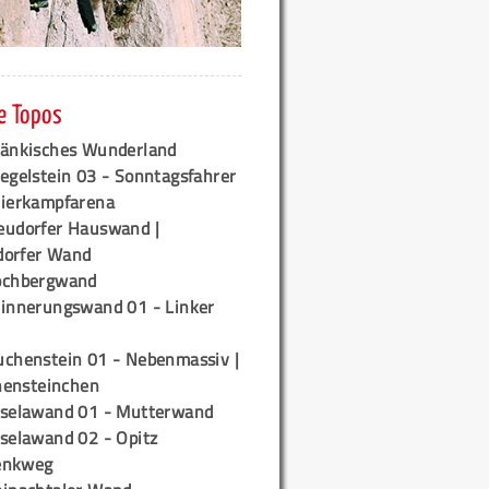
e Topos
ränkisches Wunderland
egelstein 03 - Sonntagsfahrer
tierkampfarena
eudorfer Hauswand |
orfer Wand
ochbergwand
rinnerungswand 01 - Linker
uchenstein 01 - Nebenmassiv |
ensteinchen
iselawand 01 - Mutterwand
iselawand 02 - Opitz
enkweg