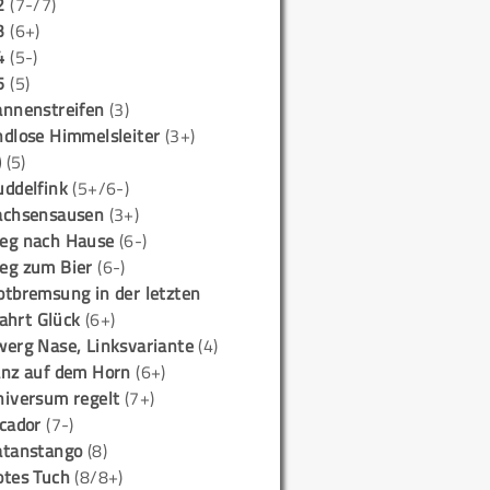
2
(7-/7)
3
(6+)
4
(5-)
5
(5)
annenstreifen
(3)
ndlose Himmelsleiter
(3+)
)
(5)
uddelfink
(5+/6-)
achsensausen
(3+)
eg nach Hause
(6-)
eg zum Bier
(6-)
otbremsung in der letzten
ahrt Glück
(6+)
werg Nase, Linksvariante
(4)
anz auf dem Horn
(6+)
niversum regelt
(7+)
icador
(7-)
atanstango
(8)
otes Tuch
(8/8+)