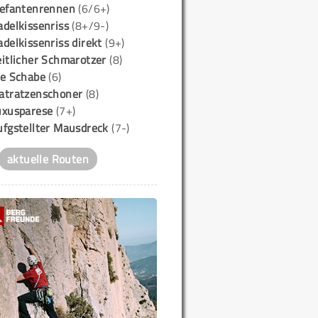
lefantenrennen
(6/6+)
delkissenriss
(8+/9-)
delkissenriss direkt
(9+)
itlicher Schmarotzer
(8)
ie Schabe
(6)
atratzenschoner
(8)
uxusparese
(7+)
ufgstellter Mausdreck
(7-)
aktuelle Routen