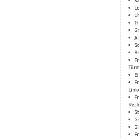
K
L
U
T
G
Ju
S
Br
Fr
Tür
E
Fr
Link
Fr
Rec
S
G
G
Fr