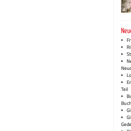
Neu
F
Ri
S
N
Neud
L
E
Teil
B
Buch
G
G
Ged