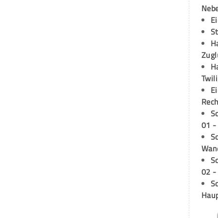
Neb
E
S
H
Zugl
H
Twil
E
Rech
S
01 -
Sc
Wand
S
02 -
Sc
Hau