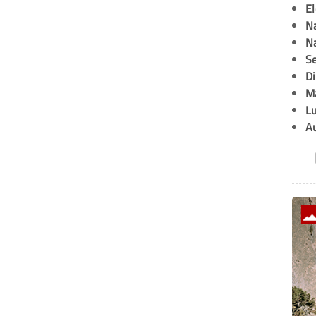
E
Na
Na
Se
D
M
L
A