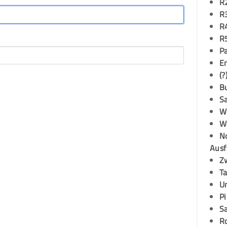
R
R
R
R
P
E
(?
B
S
W
W
N
Ausf
Z
T
U
P
S
R