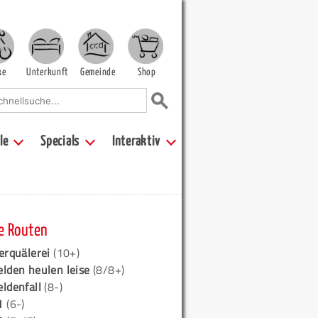
ke
Unterkunft
Gemeinde
Shop
le
Specials
Interaktiv
e Routen
erquälerei
(10+)
elden heulen leise
(8/8+)
eldenfall
(8-)
1
(6-)