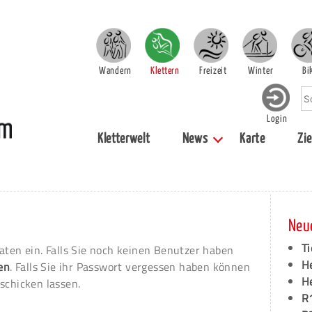
Wandern
Klettern
Freizeit
Winter
Bi
Login
Kletterwelt
News
Karte
Zie
Neu
Ti
aten ein. Falls Sie noch keinen Benutzer haben
H
ren
. Falls Sie ihr Passwort vergessen haben können
H
schicken lassen.
R