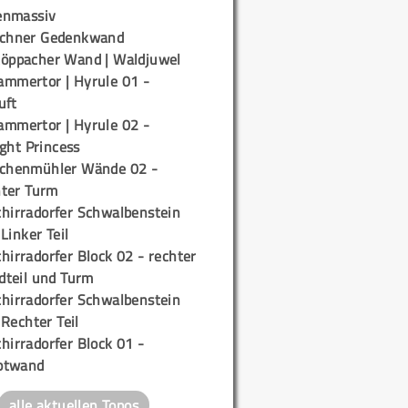
enmassiv
ichner Gedenkwand
töppacher Wand | Waldjuwel
ammertor | Hyrule 01 -
uft
ammertor | Hyrule 02 -
ight Princess
ichenmühler Wände 02 -
ter Turm
chirradorfer Schwalbenstein
 Linker Teil
hirradorfer Block 02 - rechter
teil und Turm
chirradorfer Schwalbenstein
 Rechter Teil
hirradorfer Block 01 -
ptwand
alle aktuellen Topos