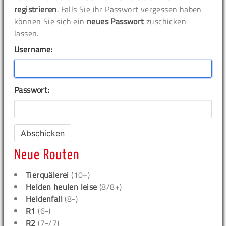
registrieren
. Falls Sie ihr Passwort vergessen haben
können Sie sich ein
neues Passwort
zuschicken
lassen.
Username:
Passwort:
Neue Routen
Tierquälerei
(10+)
Helden heulen leise
(8/8+)
Heldenfall
(8-)
R1
(6-)
R2
(7-/7)