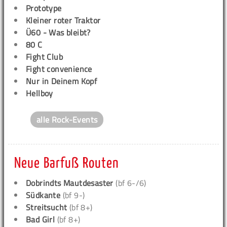
Prototype
Kleiner roter Traktor
Ü60 - Was bleibt?
80 C
Fight Club
Fight convenience
Nur in Deinem Kopf
Hellboy
alle Rock-Events
Neue Barfuß Routen
Dobrindts Mautdesaster
(bf 6-/6)
Südkante
(bf 9-)
Streitsucht
(bf 8+)
Bad Girl
(bf 8+)