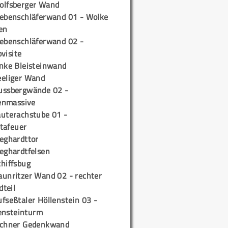
olfsberger Wand
iebenschläferwand 01 - Wolke
en
iebenschläferwand 02 -
pvisite
inke Bleisteinwand
eeliger Wand
ussbergwände 02 -
enmassive
auterachstube 01 -
tafeuer
ieghardttor
ieghardtfelsen
chiffsbug
aunritzer Wand 02 - rechter
teil
fseßtaler Höllenstein 03 -
ensteinturm
ichner Gedenkwand