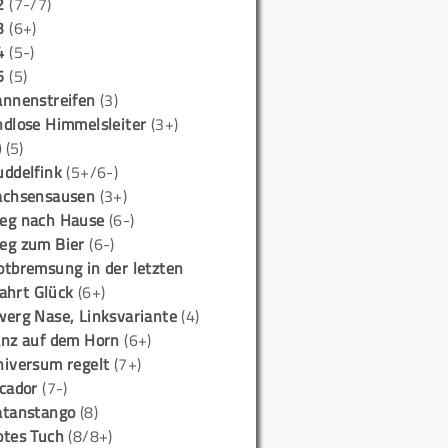
2
(7-/7)
3
(6+)
4
(5-)
5
(5)
annenstreifen
(3)
ndlose Himmelsleiter
(3+)
)
(5)
uddelfink
(5+/6-)
achsensausen
(3+)
eg nach Hause
(6-)
eg zum Bier
(6-)
otbremsung in der letzten
ahrt Glück
(6+)
werg Nase, Linksvariante
(4)
anz auf dem Horn
(6+)
niversum regelt
(7+)
icador
(7-)
atanstango
(8)
otes Tuch
(8/8+)