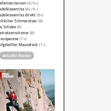
lefantenrennen
(6/6+)
delkissenriss
(8+/9-)
delkissenriss direkt
(9+)
itlicher Schmarotzer
(8)
ie Schabe
(6)
atratzenschoner
(8)
uxusparese
(7+)
ufgstellter Mausdreck
(7-)
aktuelle Routen