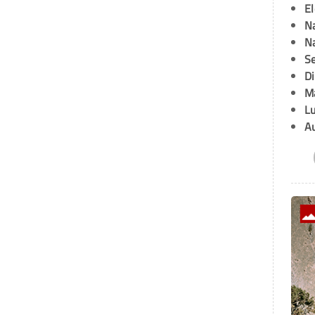
E
Na
Na
Se
D
M
L
A