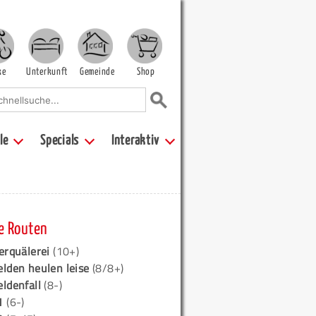
ke
Unterkunft
Gemeinde
Shop
le
Specials
Interaktiv
e Routen
erquälerei
(10+)
elden heulen leise
(8/8+)
eldenfall
(8-)
1
(6-)