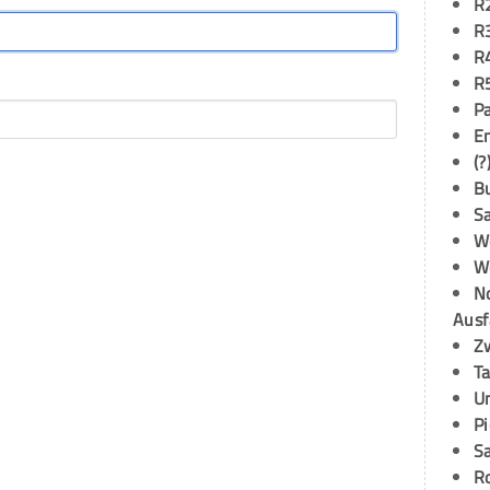
R
R
R
R
P
E
(?
B
S
W
W
N
Ausf
Z
T
U
P
S
R