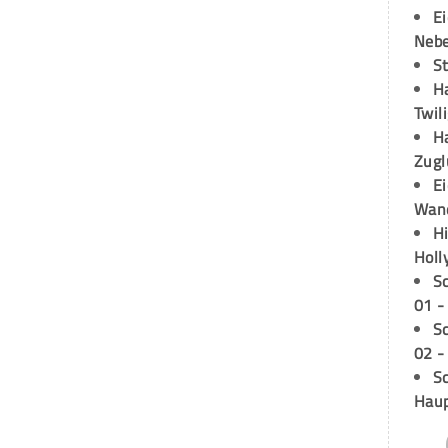
E
Neb
S
H
Twil
H
Zugl
E
Wan
H
Holl
S
01 -
S
02 -
Sc
Hau