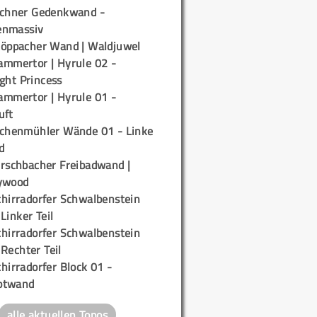
ichner Gedenkwand -
enmassiv
töppacher Wand | Waldjuwel
ammertor | Hyrule 02 -
ight Princess
ammertor | Hyrule 01 -
uft
ichenmühler Wände 01 - Linke
d
irschbacher Freibadwand |
ywood
chirradorfer Schwalbenstein
 Linker Teil
chirradorfer Schwalbenstein
 Rechter Teil
hirradorfer Block 01 -
ptwand
alle aktuellen Topos