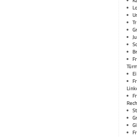
K
L
U
T
G
Ju
S
Br
Fr
Tür
E
Fr
Link
Fr
Rec
S
G
G
Fr