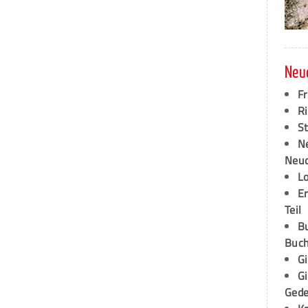
Neu
F
Ri
S
N
Neud
L
E
Teil
B
Buch
G
G
Ged