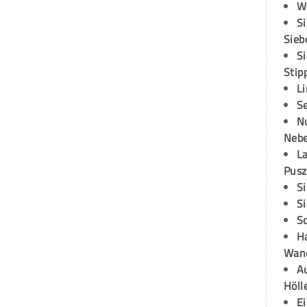
W
S
Sieb
S
Stip
L
S
N
Neb
L
Pusz
S
S
S
H
Wand
Au
Höll
E