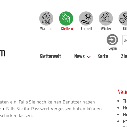
Wandern
Klettern
Freizeit
Winter
Bi
Login
Kletterwelt
News
Karte
Zie
Neu
Ti
aten ein. Falls Sie noch keinen Benutzer haben
H
ren
. Falls Sie ihr Passwort vergessen haben können
H
schicken lassen.
R