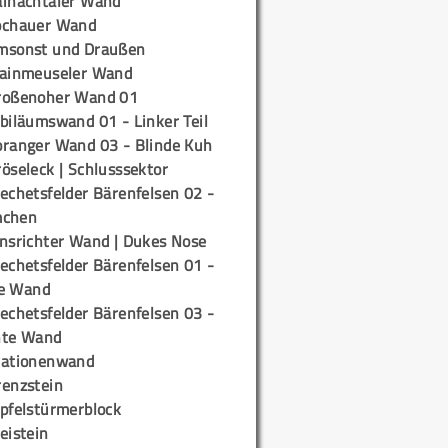
ainachtaler Wand
ochauer Wand
msonst und Draußen
rainmeuseler Wand
roßenoher Wand 01
biläumswand 01 - Linker Teil
oranger Wand 03 - Blinde Kuh
öseleck | Schlusssektor
echetsfelder Bärenfelsen 02 -
mchen
insrichter Wand | Dukes Nose
echetsfelder Bärenfelsen 01 -
e Wand
echetsfelder Bärenfelsen 03 -
hte Wand
tationenwand
renzstein
ipfelstürmerblock
eistein