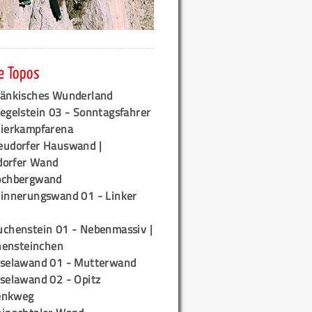
e Topos
ränkisches Wunderland
egelstein 03 - Sonntagsfahrer
tierkampfarena
eudorfer Hauswand |
orfer Wand
ochbergwand
rinnerungswand 01 - Linker
uchenstein 01 - Nebenmassiv |
ensteinchen
iselawand 01 - Mutterwand
iselawand 02 - Opitz
enkweg